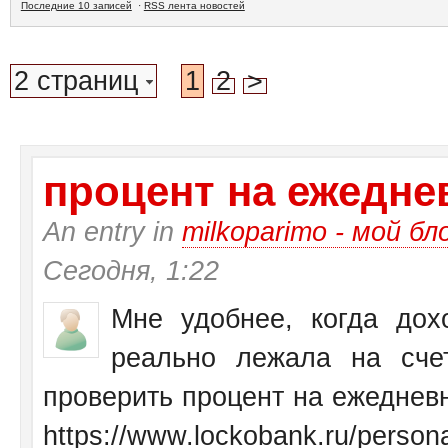
Последние 10 записей
·
RSS лента новостей
2 страниц
1
2
>
процент на ежеднев
An entry in
milkoparimo - мой бл
Сегодня, 1:22
Мне удобнее, когда дох
реально лежала на сче
проверить процент на ежедневн
https://www.lockobank.ru/personal