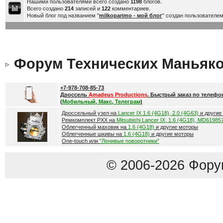
Нашими пользователями всего создано
1198
блогов.
Всего создано
214
записей и
122
комментариев.
Новый блог под названием "
milkoparimo - мой блог
" создан пользователе
Форум Технических Маньяк
+7-978-708-85-73
Дроссель
Amadeus Productions
. Быстрый заказ по телефо
(
Мобильный, Макс, Телеграм
)
Дроссельный узел на
Lancer IX 1.6 (4G18), 2.0 (4G63)
и другие
Ремкомплект РХХ на
Mitsubishi Lancer IX, 1.6 (4G18), MD61985
Облегченный маховик на
1.6 (4G18)
и другие моторы
Облегченные шкивы на
1.6 (4G18)
и другие моторы
One-touch или
"Ленивые поворотники"
© 2006-2026 Фору