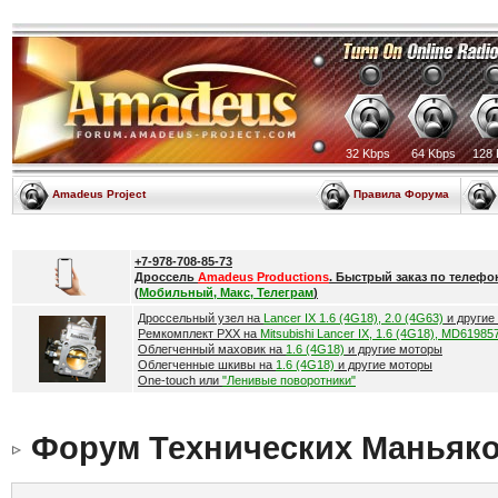
32 Kbps
64 Kbps
128 
Amadeus Project
Правила Форума
+7-978-708-85-73
Дроссель
Amadeus Productions
. Быстрый заказ по телефо
(
Мобильный, Макс, Телеграм
)
Дроссельный узел на
Lancer IX 1.6 (4G18), 2.0 (4G63)
и другие
Ремкомплект РХХ на
Mitsubishi Lancer IX, 1.6 (4G18), MD61985
Облегченный маховик на
1.6 (4G18)
и другие моторы
Облегченные шкивы на
1.6 (4G18)
и другие моторы
One-touch или
"Ленивые поворотники"
Форум Технических Маньяк