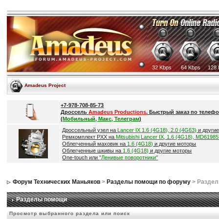
32 Kbps
64 Kbps
128 
Amadeus Project
+7-978-708-85-73
Дроссель
Amadeus Productions
. Быстрый заказ по телефо
(
Мобильный, Макс, Телеграм
)
Дроссельный узел на
Lancer IX 1.6 (4G18), 2.0 (4G63)
и други
Ремкомплект РХХ на
Mitsubishi Lancer IX, 1.6 (4G18), MD6198
Облегченный маховик на
1.6 (4G18)
и другие моторы
Облегченные шкивы на
1.6 (4G18)
и другие моторы
One-touch или
"Ленивые поворотники"
Форум Технических Маньяков
>
Разделы помощи по форуму
> Разде
Разделы помощи
Просмотр выбранного раздела или поиск