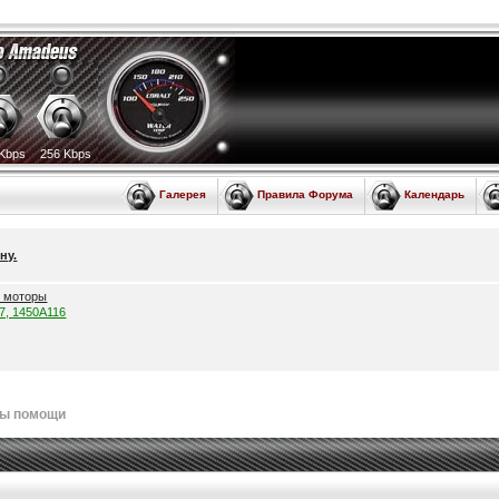
Kbps
256 Kbps
Галерея
Правила Форума
Календарь
ну.
е моторы
57, 1450A116
лы помощи