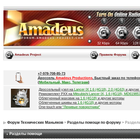
32 Kbps
64 Kbps
128 
Amadeus Project
Правила Форума
+7-978-708-85-73
Дроссель
Amadeus Productions
. Быстрый заказ по телефо
(
Мобильный, Макс, Телеграм
)
Дроссельный узел на
Lancer IX 1.6 (4G18), 2.0 (4G63)
и другие
Ремкомплект РХХ на
Mitsubishi Lancer IX, 1.6 (4G18), MD61985
Облегченный маховик на
1.6 (4G18)
и другие моторы
Облегченные шкивы на
1.6 (4G18)
и другие моторы
One-touch или
"Ленивые поворотники"
Форум Технических Маньяков
>
Разделы помощи по форуму
> Раздел
Разделы помощи