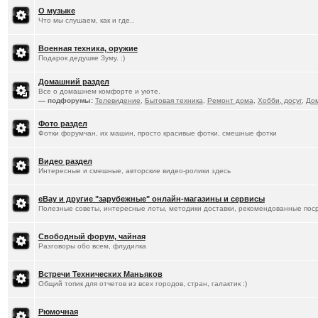
О музыке
Что мы слушаем, как и где..
Военная техника, оружие
Подарок дедушке Зуму. :)
Домашний раздел
Все о домашнем комфорте и уюте.
— подфорумы:
Телевидение
,
Бытовая техника
,
Ремонт дома
,
Хобби, досуг
,
До
Фото раздел
Фотки форумчан, их машин, просто красивые фотки, смешные фотки
Видео раздел
Интересные и смешные, авторские видео-ролики здесь
eBay и другие "зарубежные" онлайн-магазины и сервисы
Полезные советы, интересные лоты, методики доставки, рекомендованные пос
Свободный форум, чайная
Разговоры обо всем, флудилка
Встречи Технических Маньяков
Общий топик для отчетов из всех городов, стран, галактик :)
Рюмочная