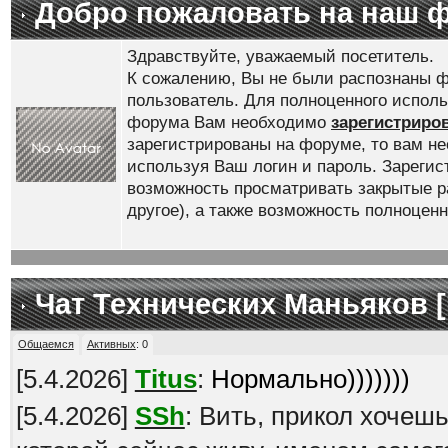
Добро пожаловать на наш 
Здравствуйте, уважаемый посетитель.
К сожалению, Вы не были распознаны ф
пользователь. Для полноценного испол
форума Вам необходимо
зарегистриро
зарегистрированы на форуме, то вам н
используя Ваш логин и пароль. Зареги
возможность просматривать закрытые р
другое), а также возможность полноце
Чат Технических Маньяков [
Общаемся
Активных
:
0
[
5.4.2026
]
Titus
:
Нормально)))))))
[
5.4.2026
]
SSh
: Вить, прикол хочеш