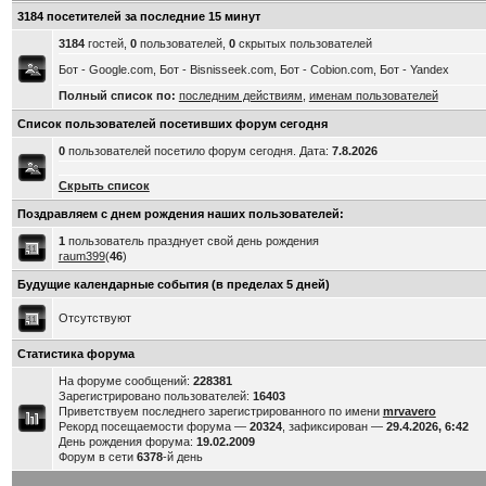
3184 посетителей за последние 15 минут
3184
гостей,
0
пользователей,
0
скрытых пользователей
Бот - Google.com, Бот - Bisnisseek.com, Бот - Cobion.com, Бот - Yandex
Полный список по:
последним действиям
,
именам пользователей
Список пользователей посетивших форум сегодня
0
пользователей посетило форум сегодня. Дата:
7.8.2026
Скрыть список
Поздравляем с днем рождения наших пользователей:
1
пользователь празднует свой день рождения
raum399
(
46
)
Будущие календарные события (в пределах 5 дней)
Отсутствуют
Статистика форума
На форуме сообщений:
228381
Зарегистрировано пользователей:
16403
Приветствуем последнего зарегистрированного по имени
mrvavero
Рекорд посещаемости форума —
20324
, зафиксирован —
29.4.2026, 6:42
День рождения форума:
19.02.2009
Форум в сети
6378
-й день