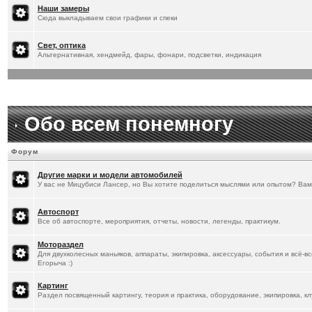
[
20.1.2026
]
Titus
:
Наши замеры
Сюда выкладываем свои графики и спеки
Свет, оптика
Альтернативная, хендмейд, фары, фонари, подсветки, индикация
Обо всем понемногу
Форум
Другие марки и модели автомобилей
У вас не Мицубиси Лансер, но Вы хотите поделиться мыслями или опытом? Вам
Автоспорт
Все об автоспорте, мероприятия, отчеты, новости, легенды, практикум.
Мотораздел
Для двухколесных маньяков, аппараты, экипировка, аксессуары, события и всё-в
Егорыча :)
Картинг
Раздел посвященный картингу, теория и практика, оборудование, экипировка, кл