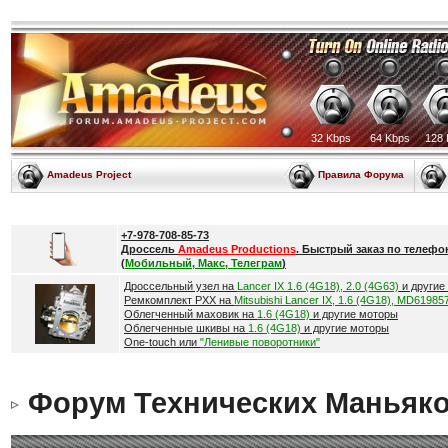
32 Kbps
64 Kbps
128 
Amadeus Project
Правила Форума
+7-978-708-85-73
Дроссель
Amadeus Productions
. Быстрый заказ по телефо
(
Мобильный, Макс, Телеграм
)
Дроссельный узел на
Lancer IX 1.6 (4G18), 2.0 (4G63)
и другие
Ремкомплект РХХ на
Mitsubishi Lancer IX, 1.6 (4G18), MD61985
Облегченный маховик на
1.6 (4G18)
и другие моторы
Облегченные шкивы на
1.6 (4G18)
и другие моторы
One-touch или
"Ленивые поворотники"
Форум Технических Маньяк