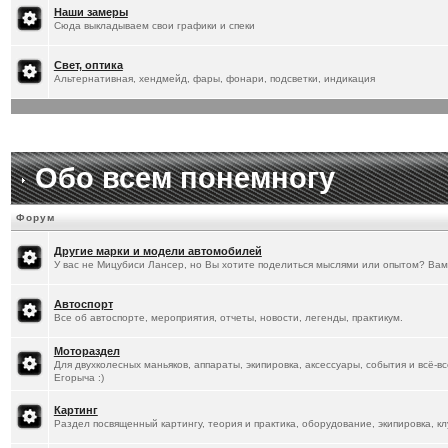
[
20.1.2026
]
Titus
:
Наши замеры
Сюда выкладываем свои графики и спеки
Свет, оптика
Альтернативная, хендмейд, фары, фонари, подсветки, индикация
Обо всем понемногу
Форум
Другие марки и модели автомобилей
У вас не Мицубиси Лансер, но Вы хотите поделиться мыслями или опытом? Вам
Автоспорт
Все об автоспорте, мероприятия, отчеты, новости, легенды, практикум.
Мотораздел
Для двухколесных маньяков, аппараты, экипировка, аксессуары, события и всё-в
Егорыча :)
Картинг
Раздел посвященный картингу, теория и практика, оборудование, экипировка, кл