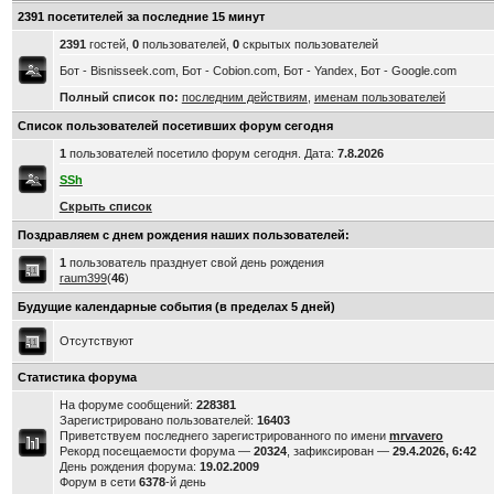
2391 посетителей за последние 15 минут
2391
гостей,
0
пользователей,
0
скрытых пользователей
Бот - Bisnisseek.com, Бот - Cobion.com, Бот - Yandex, Бот - Google.com
Полный список по:
последним действиям
,
именам пользователей
Список пользователей посетивших форум сегодня
1
пользователей посетило форум сегодня. Дата:
7.8.2026
SSh
Скрыть список
Поздравляем с днем рождения наших пользователей:
1
пользователь празднует свой день рождения
raum399
(
46
)
Будущие календарные события (в пределах 5 дней)
Отсутствуют
Статистика форума
На форуме сообщений:
228381
Зарегистрировано пользователей:
16403
Приветствуем последнего зарегистрированного по имени
mrvavero
Рекорд посещаемости форума —
20324
, зафиксирован —
29.4.2026, 6:42
День рождения форума:
19.02.2009
Форум в сети
6378
-й день