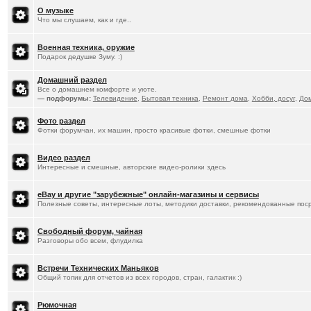
О музыке
Что мы слушаем, как и где..
Военная техника, оружие
Подарок дедушке Зуму. :)
Домашний раздел
Все о домашнем комфорте и уюте.
— подфорумы:
Телевидение
,
Бытовая техника
,
Ремонт дома
,
Хобби, досуг
,
До
Фото раздел
Фотки форумчан, их машин, просто красивые фотки, смешные фотки
Видео раздел
Интересные и смешные, авторские видео-ролики здесь
eBay и другие "зарубежные" онлайн-магазины и сервисы
Полезные советы, интересные лоты, методики доставки, рекомендованные пос
Свободный форум, чайная
Разговоры обо всем, флудилка
Встречи Технических Маньяков
Общий топик для отчетов из всех городов, стран, галактик :)
Рюмочная