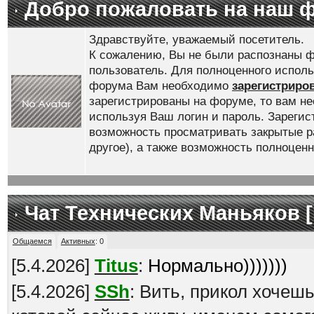
Добро пожаловать на наш 
Здравствуйте, уважаемый посетитель.
К сожалению, Вы не были распознаны ф
пользователь. Для полноценного испол
форума Вам необходимо
зарегистриро
зарегистрированы на форуме, то вам н
используя Ваш логин и пароль. Зареги
возможность просматривать закрытые р
другое), а также возможность полноце
Чат Технических Маньяков [
Общаемся
Активных
:
0
[
5.4.2026
]
Titus
:
Нормально)))))))
[
5.4.2026
]
SSh
: Вить, прикол хочеш