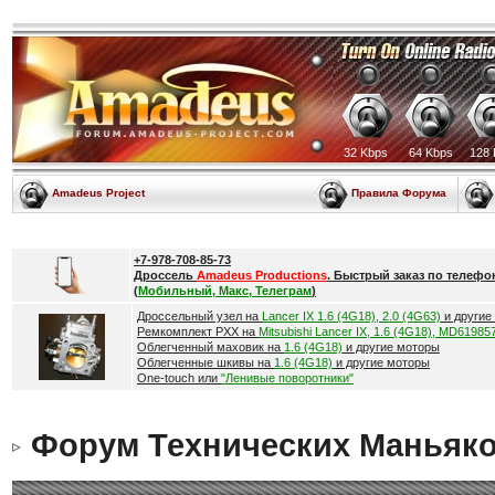
32 Kbps
64 Kbps
128 
Amadeus Project
Правила Форума
+7-978-708-85-73
Дроссель
Amadeus Productions
. Быстрый заказ по телефо
(
Мобильный, Макс, Телеграм
)
Дроссельный узел на
Lancer IX 1.6 (4G18), 2.0 (4G63)
и другие
Ремкомплект РХХ на
Mitsubishi Lancer IX, 1.6 (4G18), MD61985
Облегченный маховик на
1.6 (4G18)
и другие моторы
Облегченные шкивы на
1.6 (4G18)
и другие моторы
One-touch или
"Ленивые поворотники"
Форум Технических Маньяк