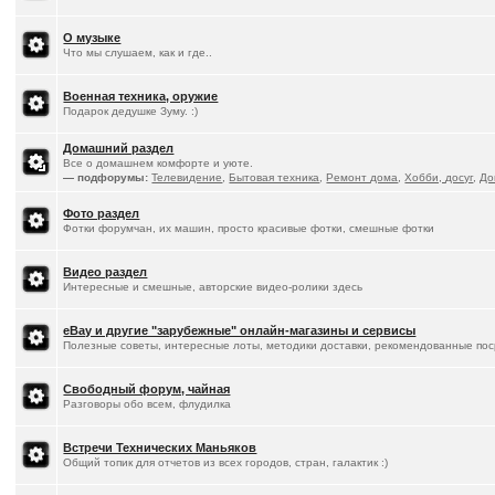
О музыке
Что мы слушаем, как и где..
Военная техника, оружие
Подарок дедушке Зуму. :)
Домашний раздел
Все о домашнем комфорте и уюте.
— подфорумы:
Телевидение
,
Бытовая техника
,
Ремонт дома
,
Хобби, досуг
,
До
Фото раздел
Фотки форумчан, их машин, просто красивые фотки, смешные фотки
Видео раздел
Интересные и смешные, авторские видео-ролики здесь
eBay и другие "зарубежные" онлайн-магазины и сервисы
Полезные советы, интересные лоты, методики доставки, рекомендованные пос
Свободный форум, чайная
Разговоры обо всем, флудилка
Встречи Технических Маньяков
Общий топик для отчетов из всех городов, стран, галактик :)