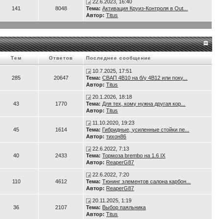
22.6.2023, 16:40
141
8048
Тема:
Активация Круиз-Контроля в Out...
Автор:
Titus
Тем
Ответов
Последнее сообщение
10.7.2025, 17:51
285
20647
Тема:
СВАП 4B10 на б/у 4B12 или поку...
Автор:
Titus
20.1.2026, 18:18
43
1770
Тема:
Для тех, кому нужна другая кор...
Автор:
Titus
11.10.2020, 19:23
45
1614
Тема:
Гибридные, усиленные стойки пе...
Автор:
тихон86
22.6.2022, 7:13
40
2433
Тема:
Тормоза brembo на 1.6 IX
Автор:
ReaperG87
22.6.2022, 7:20
110
4612
Тема:
Тюнинг элементов салона карбон...
Автор:
ReaperG87
20.11.2025, 1:19
36
2107
Тема:
Выбор паяльника
Автор:
Titus