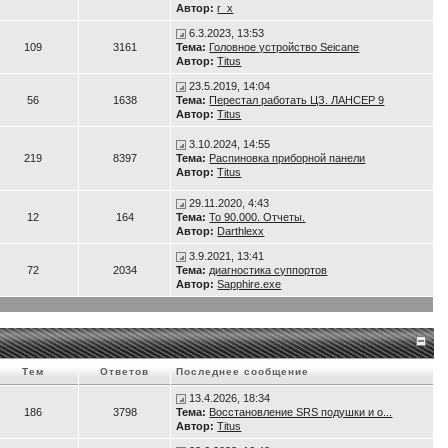
Автор:
r_x
6.3.2023, 13:53
109
3161
Тема:
Головное устройство Seicane
Автор:
Titus
23.5.2019, 14:04
56
1638
Тема:
Перестал работать ЦЗ. ЛАНСЕР 9
Автор:
Titus
3.10.2024, 14:55
219
8397
Тема:
Распиновка приборной панели
Автор:
Titus
29.11.2020, 4:43
12
164
Тема:
То 90.000. Отчеты.
Автор:
Darthlexx
3.9.2021, 13:41
72
2034
Тема:
диагностика суппортов
Автор:
Sapphire.exe
Тем
Ответов
Последнее сообщение
13.4.2026, 18:34
186
3798
Тема:
Восстановление SRS подушки и о...
Автор:
Titus