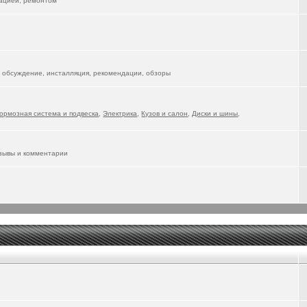
тацией, ремонтом
 обсуждение, инсталляция, рекомендации, обзоры
ормозная система и подвеска
,
Электрика
,
Кузов и салон
,
Диски и шины
,
тзывы и комментарии