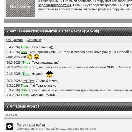
К сожалению, Вы не были распознаны форумом как зарегист
зарегистрироваться
. Если Вы уже зарегистрированы на фо
возможность просматривать закрытые разделы форума, чат (
Чат Технических Маньяков [
На весь экран
] [
Архив
]
Общаемся
Активных
:
0
[
5.4.2026
]
Titus
:
Нормально)))))))
[
5.4.2026
]
SSh
: Вить, прикол хочешь? Ради интереса обозначил улицу, на которой с
своего имени
[
30.3.2026
]
Titus
:
Тоже поздравляю)
[
28.3.2026
]
SSh
: Сегодня приехал парень из Еревана и забрал мой ФЫЧ... Остался я
[
21.3.2026
]
Titus
:
Федор)
[
20.3.2026
]
~=LfD=~
:
Добрый вечер)
[
6.3.2026
]
Titus
:
)))) Тоже классно
[
5.3.2026
]
SSh
: Хорошо, что я не успел заплатить транспортный налог, сегодня выш
[
4.3.2026
]
Titus
:
Удобная штука))
[
3.3.2026
]
SSh
: Прикупил V2L адаптер. Это такая штука, через которую можно получ
[
28.2.2026
]
Titus
:
По ценам - наверное да))
Amadeus Project
[
28.2.2026
]
Titus
:
Понимаю))
[
28.2.2026
]
SSh
: В смысле, что в России мой автомобиль обошелся-бы мне в более ч
Форум
[
28.2.2026
]
SSh
: Кстати, это на самом деле так? -
https://www.drom.ru/world/calculat
[
28.2.2026
]
SSh
: Нет, неохота... Обленился в последнее время )))
Материалы сайта
[
22.2.2026
]
Titus
:
Супер! Поздравляю!) Твори БЖ, если есть время-желание, всем
Обсуждение статей на сайте www.amadeus-project.com