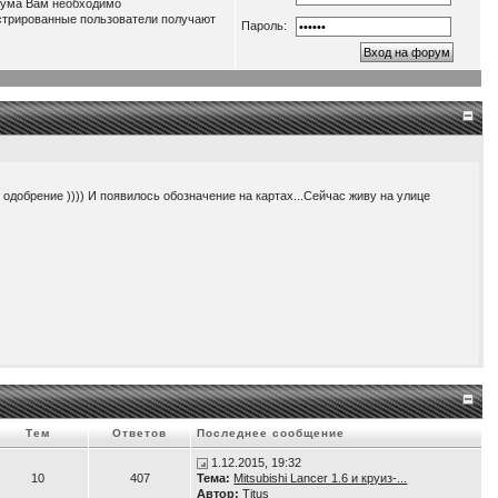
орума Вам необходимо
истрированные пользователи получают
Пароль:
о одобрение )))) И появилось обозначение на картах...Сейчас живу на улице
нагрузку до 3,5 кВт. Т.е. получаем как-бы электростанцию во дворе )))
Тем
Ответов
Последнее сообщение
1.12.2015, 19:32
10
407
Тема:
Mitsubishi Lancer 1.6 и круиз-...
Автор:
Titus