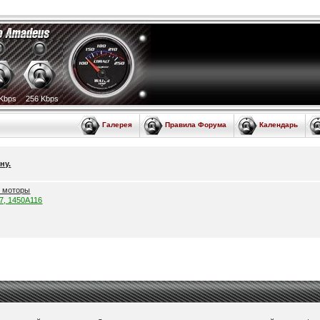
Kbps
256 Kbps
Галерея
Правила Форума
Календарь
ну.
е моторы
57, 1450A116