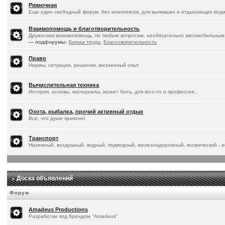
Рюмочная
Еще один свободный форум, без комплексов, для выпивших и отдыхающих води
Взаимопомощь и благотворительность
Дружеская взаимопомощь, по любым вопросам, необязательно автомобильным
— подфорумы:
Биржа труда
,
Благотворительность
Право
Нормы, ситуации, решения, жизненный опыт
Вычислительная техника
История, основы, материалы, может быть, для кого-то и профессия..
Охота, рыбалка, прочий активный отдых
Все, что душе приятно!
Транспорт
Наземный, воздушный, водный, подводный, железнодорожный, космический - ис
Доска объявлений
Форум
Amadeus Productions
Разработки под брендом "Amadeus"