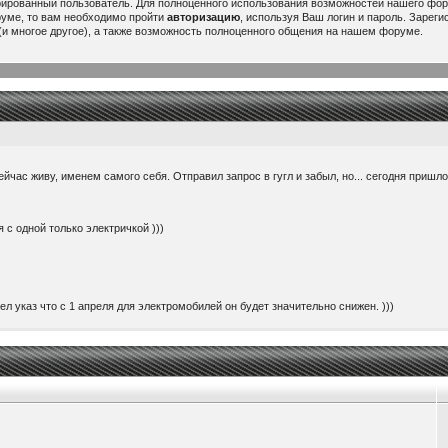
рированный пользователь. Для полноценного использования возможностей нашего ф
руме, то вам необходимо пройти
авторизацию
, используя Ваш логин и пароль. Зарег
и многое другое), а также возможность полноценного общения на нашем форуме.
ейчас живу, именем самого себя. Отправил запрос в гугл и забыл, но... сегодня пришл
 с одной только электричкой )))
ел указ что с 1 апреля для электромобилей он будет значительно снижен. )))
ить 220 вольт с авто. Вставляется вместо головки зарядника и к ней можно подключить 
ем 60000$. При том, что потратил я на него здесь около 25000...
or/china/...rtPurpose=USAGE
 будет интересно думаю