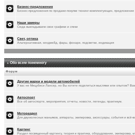
Бизнес-предложения
Бизнес-предложения по продаже-покупке тюнинг-комплектующих, предложение 
Наши замеры
Сюда выкладываем свои графики и спеки
Свет, оптика
Альтернативная, хендмейд, фары, фонари, подсветки, индикация
Обо всем понемногу
Форум
Другие марки и модели автомобилей
У вас не Мицубиси Лансер, но Вы хотите поделиться мыслями или опытом? Ва
Автоспорт
Все об автоспорте, мероприятия, отчеты, новости, легенды, практикум.
Мотораздел
Для двухколесных маньяков, аппараты, экипировка, аксессуары, события и всё-
Картинг
Раздел посвященный картингу, теория и практика, оборудование, экипировка, к