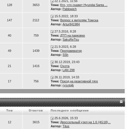
22.1.2021, 11:56
128
3653
Тема:
Кто, что скажет Hyundai Santa ...
Автор:
Pablowich
15.5.2022, 18:33
147
2112
Тема:
Вопрос к жителям Томска
Автор:
Artur841984
27.5.2016, 8:28
40
759
Тема:
ДТП на парковке
Автор:
SakuReTsu
21.9.2023, 6:28
49
1439
Тема:
Программатор
Автор:
SSh
30.12.2019, 23:43
21
1416
Тема:
Охота
Автор:
LAN 298
26.11.2019, 14:33
17
756
Тема:
Поезд на реактивной тяге
Автор:
rysvtpjb
Тем
Ответов
Последнее сообщение
25.6.2026, 15:33
12
3615
Тема:
Дроссельный узел на 1.6 (4G18)...
Автор:
Titus