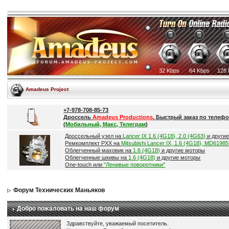
32 Kbps
64 Kbps
128 
Amadeus Project
+7-978-708-85-73
Дроссель
Amadeus Productions
. Быстрый заказ по телефо
(
Мобильный, Макс, Телеграм
)
Дроссельный узел на
Lancer IX 1.6 (4G18), 2.0 (4G63)
и други
Ремкомплект РХХ на
Mitsubishi Lancer IX, 1.6 (4G18), MD6198
Облегченный маховик на
1.6 (4G18)
и другие моторы
Облегченные шкивы на
1.6 (4G18)
и другие моторы
One-touch или
"Ленивые поворотники"
Форум Технических Маньяков
Добро пожаловать на наш форум
Здравствуйте, уважаемый посетитель.