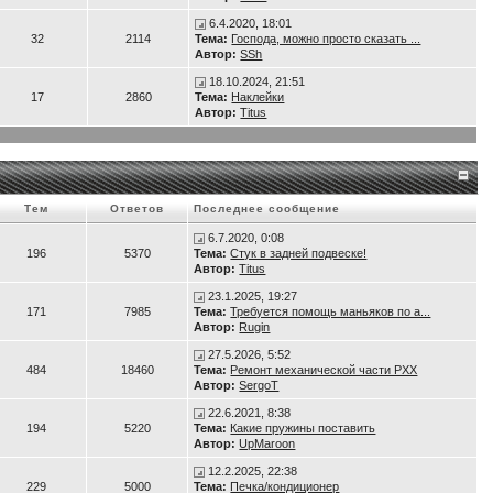
 рывок. Сиденье со спинкой регулируется во всех направлениях, так, что и с
6.4.2020, 18:01
32
2114
Тема:
Господа, можно просто сказать ...
Автор:
SSh
18.10.2024, 21:51
17
2860
Тема:
Наклейки
Автор:
Titus
Тем
Ответов
Последнее сообщение
6.7.2020, 0:08
196
5370
Тема:
Стук в задней подвеске!
Автор:
Titus
23.1.2025, 19:27
171
7985
Тема:
Требуется помощь маньяков по а...
Автор:
Rugin
27.5.2026, 5:52
484
18460
Тема:
Ремонт механической части РХХ
Автор:
SergoT
22.6.2021, 8:38
194
5220
Тема:
Какие пружины поставить
Автор:
UpMaroon
12.2.2025, 22:38
229
5000
Тема:
Печка/кондиционер