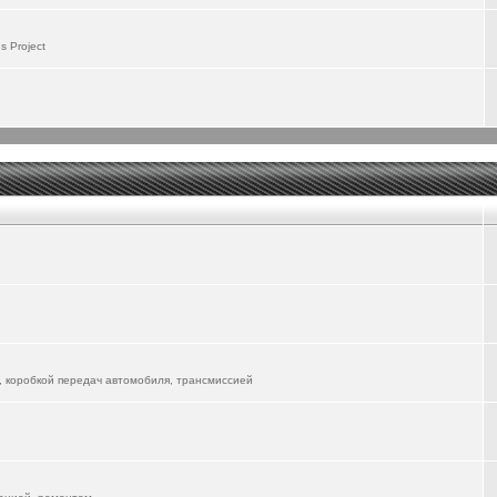
 пользоваться, надо будет поизучать. Первые впечатления - положительные, особенно
 Project
до будет изучать и управление со смартфона...
 не скоро разберусь со всемии возможностями... Там столько всего понапихано...
lion-06-ev/
речает его в городе. А я пока катаюсь на ФЫЧ, но жду прибытия новой электрички...
вуется, форум для всех Маньяков))
 уже другие автомобили в форум "вживлять"
, коробкой передач автомобиля, трансмиссией