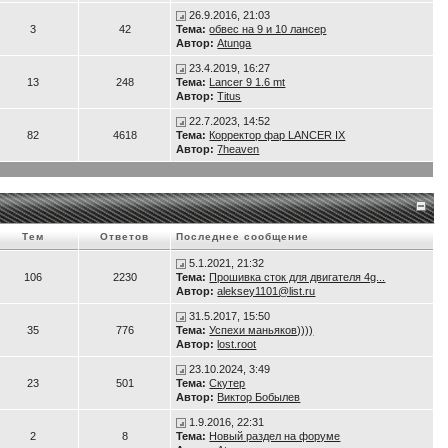
26.9.2016, 21:03
3
42
Тема:
обвес на 9 и 10 лансер
Автор:
Atunga
23.4.2019, 16:27
13
248
Тема:
Lancer 9 1.6 mt
Автор:
Titus
22.7.2023, 14:52
82
4618
Тема:
Корректор фар LANCER IX
Автор:
7heaven
Тем
Ответов
Последнее сообщение
5.1.2021, 21:32
106
2230
Тема:
Прошивка сток для двигателя 4g...
Автор:
aleksey1101@list.ru
31.5.2017, 15:50
35
776
Тема:
Успехи маньяков))))
Автор:
lost.root
23.10.2024, 3:49
23
501
Тема:
Скутер
Автор:
Виктор Бобылев
1.9.2016, 22:31
2
8
Тема:
Новый раздел на форуме