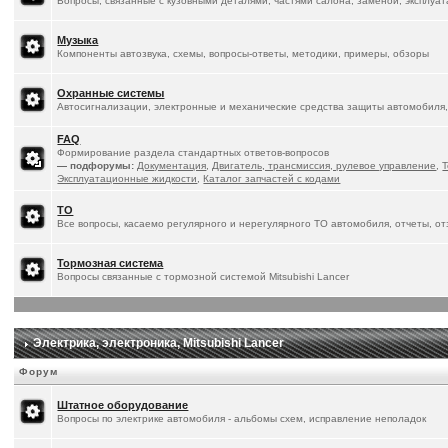
Вопросы, связанные с кузовными деталями, частями салона, заменой, эксплуа
Музыка
Компоненты автозвука, схемы, вопросы-ответы, методики, примеры, обзоры
Охранные системы
Автосигнализации, электронные и механические средства защиты автомобиля,
FAQ
Формирование раздела стандартных ответов-вопросов
— подфорумы:
Документация
,
Двигатель, трансмиссия, рулевое управление
,
Т
Эксплуатационные жидкости
,
Каталог запчастей с кодами
ТО
Все вопросы, касаемо регулярного и нерегулярного ТО автомобиля, отчеты, о
Тормозная система
Вопросы связанные с тормозной системой Mitsubishi Lancer
Электрика, электроника, Mitsubishi Lancer
Форум
Штатное оборудование
Вопросы по электрике автомобиля - альбомы схем, исправление неполадок