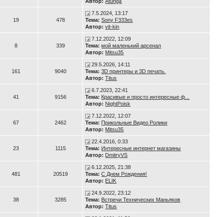
Автор:
Atunga
7.5.2024, 13:17
19
478
Тема:
Sony F333es
Автор:
vit-kin
7.12.2022, 12:09
8
339
Тема:
мой маленький арсенал
Автор:
Mitsu35
29.5.2026, 14:11
161
9040
Тема:
3D принтеры и 3D печать.
Автор:
Titus
6.7.2023, 22:41
41
9156
Тема:
Красивые и просто интересные ф...
Автор:
NightPoisk
7.12.2022, 12:07
67
2462
Тема:
Прикольные Видео Ролики
Автор:
Mitsu35
22.4.2016, 0:33
23
1115
Тема:
Интересные интернет магазины
Автор:
DmitryVS
6.12.2025, 21:38
481
20519
Тема:
С Днем Рождения!
Автор:
ELIK
24.9.2022, 23:12
38
3285
Тема:
Встречи Технических Маньяков
Автор:
Titus