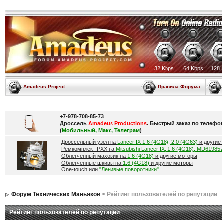
32 Kbps
64 Kbps
128 
Amadeus Project
Правила Форума
+7-978-708-85-73
Дроссель
Amadeus Productions
. Быстрый заказ по телефо
(
Мобильный, Макс, Телеграм
)
Дроссельный узел на
Lancer IX 1.6 (4G18), 2.0 (4G63)
и другие
Ремкомплект РХХ на
Mitsubishi Lancer IX, 1.6 (4G18), MD61985
Облегченный маховик на
1.6 (4G18)
и другие моторы
Облегченные шкивы на
1.6 (4G18)
и другие моторы
One-touch или
"Ленивые поворотники"
Форум Технических Маньяков
> Рейтинг пользователей по репутации
Рейтинг пользователей по репутации