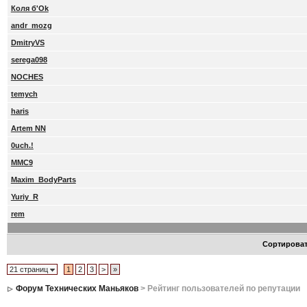
Коля б'Ok
andr_mozg
DmitryVS
serega098
NOCHES
temych
haris
Artem NN
0uch.!
MMC9
Maxim_BodyParts
Yuriy_R
rem
Сортирова
21 страниц
1
2
3
>
»
Форум Технических Маньяков
> Рейтинг пользователей по репутации