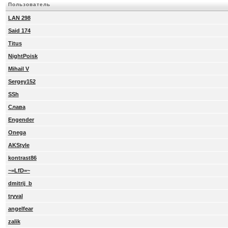
Пользователь
LAN 298
Said 174
Titus
NightPoisk
Mihail V
Sergey152
SSh
Слава
Engender
Onega
AKStyle
kontrast86
~=LfD=~
dmitrij_b
tryval
angelfear
zalik