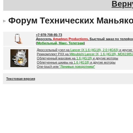
Верн
Форум Технических Маньяк
+7-978-708-85-73
Дроссель
Amadeus Productions
. Быстрый заказ по телефо
(
Мобильный, Макс, Телеграм
)
Дроссельный узел на
Lancer IX 1.6 (4G18), 2.0 (4G63)
и другие
Ремкомплект РХХ на
Mitsubishi Lancer IX, 1.6 (4G18), MD61985
Облегченный маховик на
1.6 (4G18)
и другие моторы
Облегченные шкивы на
1.6 (4G18)
и другие моторы
One-touch или
"Ленивые поворотники"
Текстовая версия