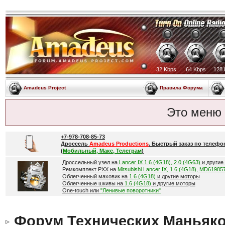
32 Kbps
64 Kbps
128 
Amadeus Project
Правила Форума
Это меню
+7-978-708-85-73
Дроссель
Amadeus Productions
. Быстрый заказ по телефо
(
Мобильный, Макс, Телеграм
)
Дроссельный узел на
Lancer IX 1.6 (4G18), 2.0 (4G63)
и другие
Ремкомплект РХХ на
Mitsubishi Lancer IX, 1.6 (4G18), MD61985
Облегченный маховик на
1.6 (4G18)
и другие моторы
Облегченные шкивы на
1.6 (4G18)
и другие моторы
One-touch или
"Ленивые поворотники"
Форум Технических Маньяк