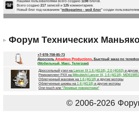
Нашими пользователями всего создано
1198
блогов.
Всего создано
217
записей и
125
комментариев.
Новый блог под названием "
milkoparimo - мой блог
" создан пользователе
Форум Технических Маньяк
+7-978-708-85-73
Дроссель
Amadeus Productions
. Быстрый заказ по телефо
(
Мобильный, Макс, Телеграм
)
Дроссельный узел на
Lancer IX 1.6 (4G18), 2.0 (4G63)
и другие
Ремкомплект РХХ на
Mitsubishi Lancer IX, 1.6 (4G18), MD61985
Облегченный маховик на
1.6 (4G18)
и другие моторы
Облегченные шкивы на
1.6 (4G18)
и другие моторы
One-touch или
"Ленивые поворотники"
© 2006-2026 Фору