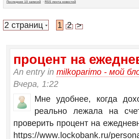
Последние 10 записей
·
RSS лента новостей
2 страниц
1
2
>
процент на ежеднев
An entry in
milkoparimo - мой бл
Вчера, 1:22
Мне удобнее, когда дох
реально лежала на сче
проверить процент на ежедневн
https://www.lockobank.ru/personal