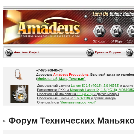
32 Kbps
64 Kbps
128 
Amadeus Project
Правила Форума
+7-978-708-85-73
Дроссель
Amadeus Productions
. Быстрый заказ по телефо
(
Мобильный, Макс, Телеграм
)
Дроссельный узел на
Lancer IX 1.6 (4G18), 2.0 (4G63)
и другие
Ремкомплект РХХ на
Mitsubishi Lancer IX, 1.6 (4G18), MD61985
Облегченный маховик на
1.6 (4G18)
и другие моторы
Облегченные шкивы на
1.6 (4G18)
и другие моторы
One-touch или
"Ленивые поворотники"
Форум Технических Маньяк