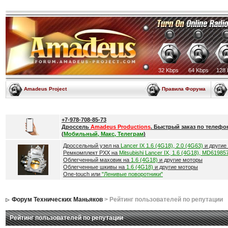
32 Kbps
64 Kbps
128 
Amadeus Project
Правила Форума
+7-978-708-85-73
Дроссель
Amadeus Productions
. Быстрый заказ по телефо
(
Мобильный, Макс, Телеграм
)
Дроссельный узел на
Lancer IX 1.6 (4G18), 2.0 (4G63)
и другие
Ремкомплект РХХ на
Mitsubishi Lancer IX, 1.6 (4G18), MD61985
Облегченный маховик на
1.6 (4G18)
и другие моторы
Облегченные шкивы на
1.6 (4G18)
и другие моторы
One-touch или
"Ленивые поворотники"
Форум Технических Маньяков
> Рейтинг пользователей по репутации
Рейтинг пользователей по репутации