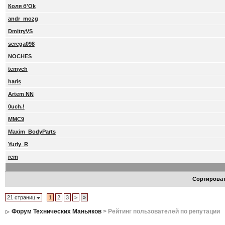
Коля б'Ok
andr_mozg
DmitryVS
serega098
NOCHES
temych
haris
Artem NN
0uch.!
MMC9
Maxim_BodyParts
Yuriy_R
rem
Сортирова
21 страниц
1
2
3
>
»
Форум Технических Маньяков
> Рейтинг пользователей по репутации