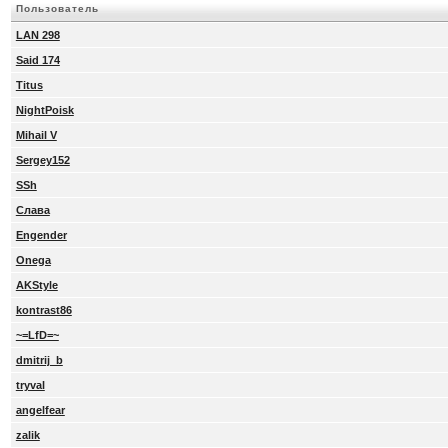
Пользователь
LAN 298
Said 174
Titus
NightPoisk
Mihail V
Sergey152
SSh
Слава
Engender
Onega
AKStyle
kontrast86
~=LfD=~
dmitrij_b
tryval
angelfear
zalik