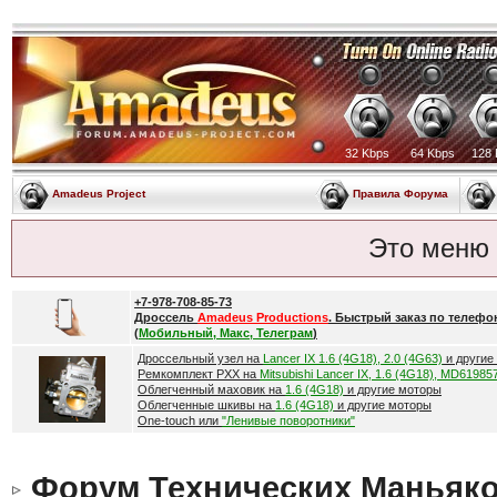
32 Kbps
64 Kbps
128 
Amadeus Project
Правила Форума
Это меню
+7-978-708-85-73
Дроссель
Amadeus Productions
. Быстрый заказ по телефо
(
Мобильный, Макс, Телеграм
)
Дроссельный узел на
Lancer IX 1.6 (4G18), 2.0 (4G63)
и другие
Ремкомплект РХХ на
Mitsubishi Lancer IX, 1.6 (4G18), MD61985
Облегченный маховик на
1.6 (4G18)
и другие моторы
Облегченные шкивы на
1.6 (4G18)
и другие моторы
One-touch или
"Ленивые поворотники"
Форум Технических Маньяк