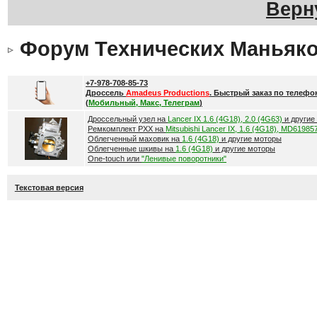
Верн
Форум Технических Маньяк
+7-978-708-85-73
Дроссель
Amadeus Productions
. Быстрый заказ по телефо
(
Мобильный, Макс, Телеграм
)
Дроссельный узел на
Lancer IX 1.6 (4G18), 2.0 (4G63)
и другие
Ремкомплект РХХ на
Mitsubishi Lancer IX, 1.6 (4G18), MD61985
Облегченный маховик на
1.6 (4G18)
и другие моторы
Облегченные шкивы на
1.6 (4G18)
и другие моторы
One-touch или
"Ленивые поворотники"
Текстовая версия