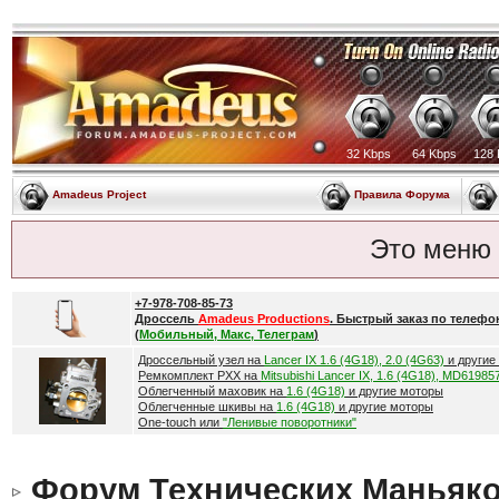
32 Kbps
64 Kbps
128 
Amadeus Project
Правила Форума
Это меню
+7-978-708-85-73
Дроссель
Amadeus Productions
. Быстрый заказ по телефо
(
Мобильный, Макс, Телеграм
)
Дроссельный узел на
Lancer IX 1.6 (4G18), 2.0 (4G63)
и другие
Ремкомплект РХХ на
Mitsubishi Lancer IX, 1.6 (4G18), MD61985
Облегченный маховик на
1.6 (4G18)
и другие моторы
Облегченные шкивы на
1.6 (4G18)
и другие моторы
One-touch или
"Ленивые поворотники"
Форум Технических Маньяк