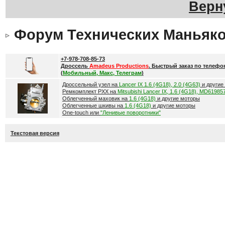
Верн
Форум Технических Маньяк
+7-978-708-85-73
Дроссель
Amadeus Productions
. Быстрый заказ по телефо
(
Мобильный, Макс, Телеграм
)
Дроссельный узел на
Lancer IX 1.6 (4G18), 2.0 (4G63)
и другие
Ремкомплект РХХ на
Mitsubishi Lancer IX, 1.6 (4G18), MD61985
Облегченный маховик на
1.6 (4G18)
и другие моторы
Облегченные шкивы на
1.6 (4G18)
и другие моторы
One-touch или
"Ленивые поворотники"
Текстовая версия