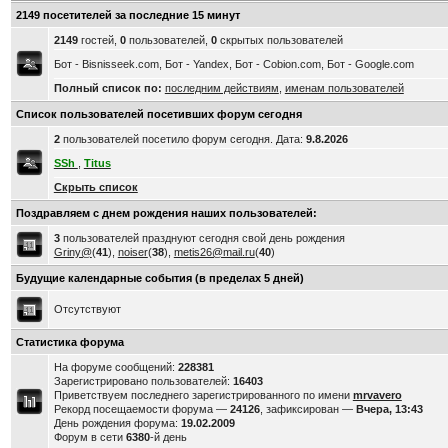
2149 посетителей за последние 15 минут
2149
гостей,
0
пользователей,
0
скрытых пользователей
Бот - Bisnisseek.com, Бот - Yandex, Бот - Cobion.com, Бот - Google.com
Полный список по:
последним действиям
,
именам пользователей
Список пользователей посетивших форум сегодня
2
пользователей посетило форум сегодня. Дата:
9.8.2026
SSh
,
Titus
Скрыть список
Поздравляем с днем рождения наших пользователей:
3
пользователей празднуют сегодня свой день рождения
Griny@
(
41
),
noiser
(
38
),
metis26@mail.ru
(
40
)
Будущие календарные события (в пределах 5 дней)
Отсутствуют
Статистика форума
На форуме сообщений:
228381
Зарегистрировано пользователей:
16403
Приветствуем последнего зарегистрированного по имени
mrvavero
Рекорд посещаемости форума —
24126
, зафиксирован —
Вчера, 13:43
День рождения форума:
19.02.2009
Форум в сети
6380
-й день