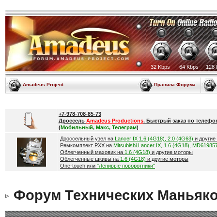
32 Kbps
64 Kbps
128 
Amadeus Project
Правила Форума
+7-978-708-85-73
Дроссель
Amadeus Productions
. Быстрый заказ по телефо
(
Мобильный, Макс, Телеграм
)
Дроссельный узел на
Lancer IX 1.6 (4G18), 2.0 (4G63)
и другие
Ремкомплект РХХ на
Mitsubishi Lancer IX, 1.6 (4G18), MD61985
Облегченный маховик на
1.6 (4G18)
и другие моторы
Облегченные шкивы на
1.6 (4G18)
и другие моторы
One-touch или
"Ленивые поворотники"
Форум Технических Маньяк