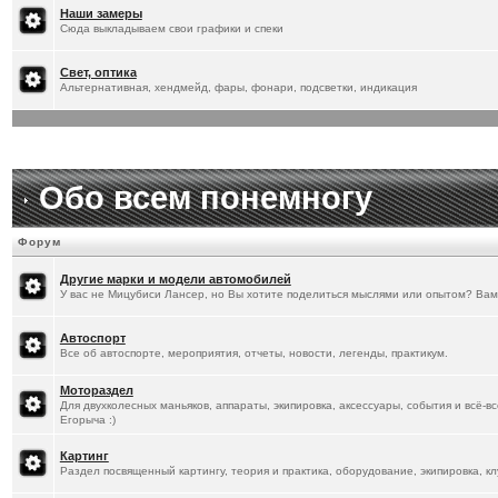
[
20.1.2026
]
Titus
:
Наши замеры
Сюда выкладываем свои графики и спеки
Свет, оптика
Альтернативная, хендмейд, фары, фонари, подсветки, индикация
Обо всем понемногу
Форум
Другие марки и модели автомобилей
У вас не Мицубиси Лансер, но Вы хотите поделиться мыслями или опытом? Вам
Автоспорт
Все об автоспорте, мероприятия, отчеты, новости, легенды, практикум.
Мотораздел
Для двухколесных маньяков, аппараты, экипировка, аксессуары, события и всё-в
Егорыча :)
Картинг
Раздел посвященный картингу, теория и практика, оборудование, экипировка, кл