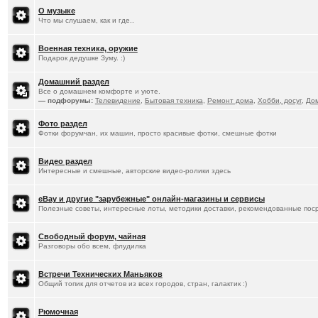
О музыке
Что мы слушаем, как и где..
Военная техника, оружие
Подарок дедушке Зуму. :)
Домашний раздел
Все о домашнем комфорте и уюте.
— подфорумы:
Телевидение
,
Бытовая техника
,
Ремонт дома
,
Хобби, досуг
,
До
Фото раздел
Фотки форумчан, их машин, просто красивые фотки, смешные фотки
Видео раздел
Интересные и смешные, авторские видео-ролики здесь
eBay и другие "зарубежные" онлайн-магазины и сервисы
Полезные советы, интересные лоты, методики доставки, рекомендованные пос
Свободный форум, чайная
Разговоры обо всем, флудилка
Встречи Технических Маньяков
Общий топик для отчетов из всех городов, стран, галактик :)
Рюмочная