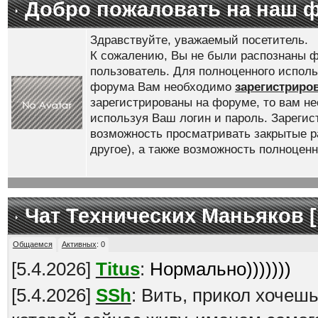
Добро пожаловать на наш 
Здравствуйте, уважаемый посетитель.
К сожалению, Вы не были распознаны ф
пользователь. Для полноценного испол
форума Вам необходимо
зарегистриро
зарегистрированы на форуме, то вам н
используя Ваш логин и пароль. Зареги
возможность просматривать закрытые р
другое), а также возможность полноце
Чат Технических Маньяков [
Общаемся
Активных
:
0
[
5.4.2026
]
Titus
:
Нормально)))))))
[
5.4.2026
]
SSh
: Вить, прикол хочеш