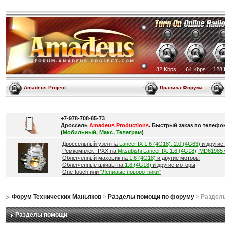
32 Kbps
64 Kbps
128 
Amadeus Project
Правила Форума
+7-978-708-85-73
Дроссель
Amadeus Productions
. Быстрый заказ по телефо
(
Мобильный, Макс, Телеграм
)
Дроссельный узел на
Lancer IX 1.6 (4G18), 2.0 (4G63)
и другие
Ремкомплект РХХ на
Mitsubishi Lancer IX, 1.6 (4G18), MD61985
Облегченный маховик на
1.6 (4G18)
и другие моторы
Облегченные шкивы на
1.6 (4G18)
и другие моторы
One-touch или
"Ленивые поворотники"
Форум Технических Маньяков
>
Разделы помощи по форуму
> Раздел
Разделы помощи