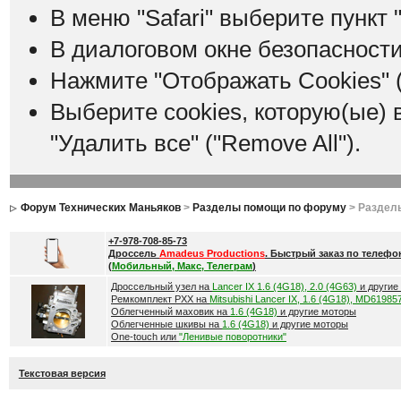
В меню "Safari" выберите пункт "
В диалоговом окне безопасности
Нажмите "Отображать Cookies" (
Выберите cookies, которую(ые) 
"Удалить все" ("Remove All").
Форум Технических Маньяков
>
Разделы помощи по форуму
> Раздел
+7-978-708-85-73
Дроссель
Amadeus Productions
. Быстрый заказ по телефо
(
Мобильный, Макс, Телеграм
)
Дроссельный узел на
Lancer IX 1.6 (4G18), 2.0 (4G63)
и другие
Ремкомплект РХХ на
Mitsubishi Lancer IX, 1.6 (4G18), MD61985
Облегченный маховик на
1.6 (4G18)
и другие моторы
Облегченные шкивы на
1.6 (4G18)
и другие моторы
One-touch или
"Ленивые поворотники"
Текстовая версия