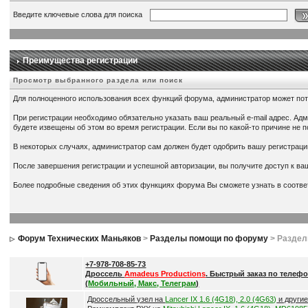
Введите ключевые слова для поиска
Преимущества регистрации
Просмотр выбранного раздела или поиск
Для полноценного использования всех функций форума, администратор может потр
При регистрации необходимо обязательно указать ваш реальный e-mail адрес. Ад
будете извещены об этом во время регистрации. Если вы по какой-то причине не 
В некоторых случаях, администратор сам должен будет одобрить вашу регистраци
После завершения регистрации и успешной авторизации, вы получите доступ к в
Более подробные сведения об этих функциях форума Вы сможете узнать в соотв
Форум Технических Маньяков
>
Разделы помощи по форуму
> Разде
+7-978-708-85-73
Дроссель
Amadeus Productions
. Быстрый заказ по телефо
(
Мобильный, Макс, Телеграм
)
Дроссельный узел на
Lancer IX 1.6 (4G18), 2.0 (4G63)
и други