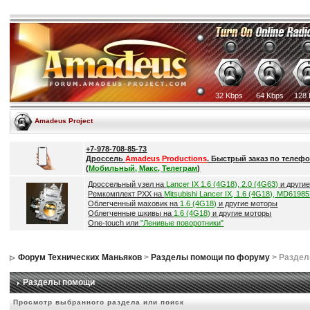
32 Kbps
64 Kbps
128 
Amadeus Project
+7-978-708-85-73
Дроссель
Amadeus Productions
. Быстрый заказ по телефо
(
Мобильный, Макс, Телеграм
)
Дроссельный узел на
Lancer IX 1.6 (4G18), 2.0 (4G63)
и други
Ремкомплект РХХ на
Mitsubishi Lancer IX, 1.6 (4G18), MD6198
Облегченный маховик на
1.6 (4G18)
и другие моторы
Облегченные шкивы на
1.6 (4G18)
и другие моторы
One-touch или
"Ленивые поворотники"
Форум Технических Маньяков
>
Разделы помощи по форуму
> Разде
Разделы помощи
Просмотр выбранного раздела или поиск