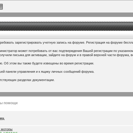
ебовать зарегистрировать учетную запись на форуме. Регистрация на форуме беспла
министратор может потребовать от вас подтверждения Вашей регистрации по указанном
получили письма для активации, зайдите на форум и в правой верхней части форума, 
ю. Об этом вы также будете извещены во время регистрации.
ашей панели управления и к ящику личных сообщений форума.
етствующих разделах документации.
лы помощи
ну.
е моторы