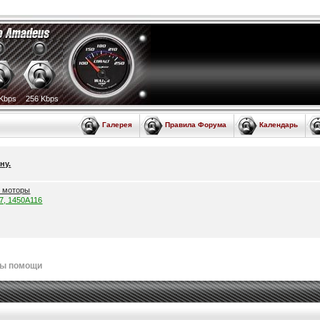
Kbps
256 Kbps
Галерея
Правила Форума
Календарь
ну.
е моторы
57, 1450A116
лы помощи