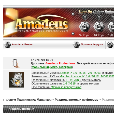
32 Kbps
64 Kbps
128 
Amadeus Project
Правила Форума
+7-978-708-85-73
Дроссель
Amadeus Productions
. Быстрый заказ по телефо
(
Мобильный, Макс, Телеграм
)
Дроссельный узел на
Lancer IX 1.6 (4G18), 2.0 (4G63)
и другие
Ремкомплект РХХ на
Mitsubishi Lancer IX, 1.6 (4G18), MD61985
Облегченный маховик на
1.6 (4G18)
и другие моторы
Облегченные шкивы на
1.6 (4G18)
и другие моторы
One-touch или
"Ленивые поворотники"
Форум Технических Маньяков
>
Разделы помощи по форуму
> Раздел
Разделы помощи