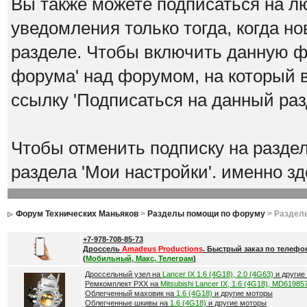
Вы также можете подписаться на л
уведомления только тогда, когда н
разделе. Чтобы включить данную 
форума' над форумом, на который 
ссылку 'Подписаться на данный раз
Чтобы отменить подписку на разде
раздела 'Мои настройки'. именно з
Форум Технических Маньяков
>
Разделы помощи по форуму
> Раздел
+7-978-708-85-73
Дроссель
Amadeus Productions
. Быстрый заказ по телефо
(
Мобильный, Макс, Телеграм
)
Дроссельный узел на
Lancer IX 1.6 (4G18), 2.0 (4G63)
и другие
Ремкомплект РХХ на
Mitsubishi Lancer IX, 1.6 (4G18), MD61985
Облегченный маховик на
1.6 (4G18)
и другие моторы
Облегченные шкивы на
1.6 (4G18)
и другие моторы