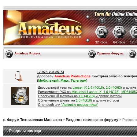
32 Kbps
64 Kbps
128 
Amadeus Project
Правила Форума
+7-978-708-85-73
Дроссель
Amadeus Productions
. Быстрый заказ по телефо
(
Мобильный, Макс, Телеграм
)
Дроссельный узел на
Lancer IX 1.6 (4G18), 2.0 (4G63)
и другие
Ремкомплект РХХ на
Mitsubishi Lancer IX, 1.6 (4G18), MD61985
Облегченный маховик на
1.6 (4G18)
и другие моторы
Облегченные шкивы на
1.6 (4G18)
и другие моторы
One-touch или
"Ленивые поворотники"
Форум Технических Маньяков
>
Разделы помощи по форуму
> Раздел
Разделы помощи