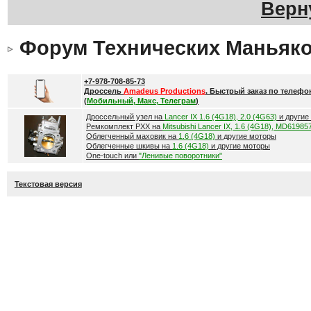
Верн
Форум Технических Маньяк
+7-978-708-85-73
Дроссель
Amadeus Productions
. Быстрый заказ по телефо
(
Мобильный, Макс, Телеграм
)
Дроссельный узел на
Lancer IX 1.6 (4G18), 2.0 (4G63)
и другие
Ремкомплект РХХ на
Mitsubishi Lancer IX, 1.6 (4G18), MD61985
Облегченный маховик на
1.6 (4G18)
и другие моторы
Облегченные шкивы на
1.6 (4G18)
и другие моторы
One-touch или
"Ленивые поворотники"
Текстовая версия