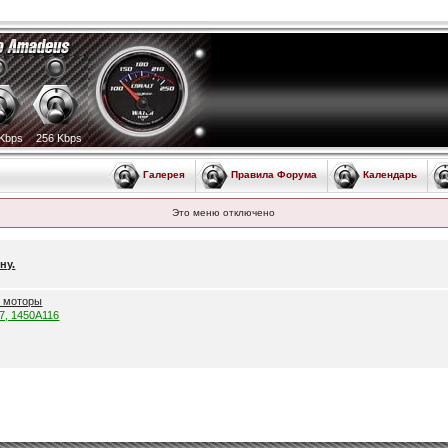
Kbps
256 Kbps
Галерея
Правила Форума
Календарь
Это меню отключено
ну.
е моторы
57, 1450A116