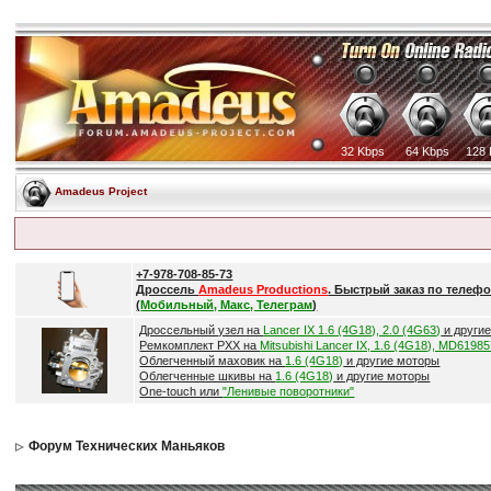
32 Kbps
64 Kbps
128 
Amadeus Project
+7-978-708-85-73
Дроссель
Amadeus Productions
. Быстрый заказ по телефо
(
Мобильный, Макс, Телеграм
)
Дроссельный узел на
Lancer IX 1.6 (4G18), 2.0 (4G63)
и други
Ремкомплект РХХ на
Mitsubishi Lancer IX, 1.6 (4G18), MD6198
Облегченный маховик на
1.6 (4G18)
и другие моторы
Облегченные шкивы на
1.6 (4G18)
и другие моторы
One-touch или
"Ленивые поворотники"
Форум Технических Маньяков