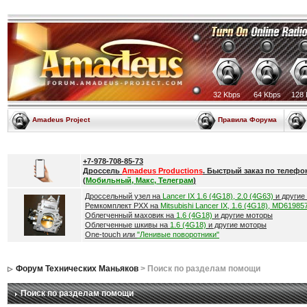
32 Kbps
64 Kbps
128 
Amadeus Project
Правила Форума
+7-978-708-85-73
Дроссель
Amadeus Productions
. Быстрый заказ по телефо
(
Мобильный, Макс, Телеграм
)
Дроссельный узел на
Lancer IX 1.6 (4G18), 2.0 (4G63)
и другие
Ремкомплект РХХ на
Mitsubishi Lancer IX, 1.6 (4G18), MD61985
Облегченный маховик на
1.6 (4G18)
и другие моторы
Облегченные шкивы на
1.6 (4G18)
и другие моторы
One-touch или
"Ленивые поворотники"
Форум Технических Маньяков
> Поиск по разделам помощи
Поиск по разделам помощи