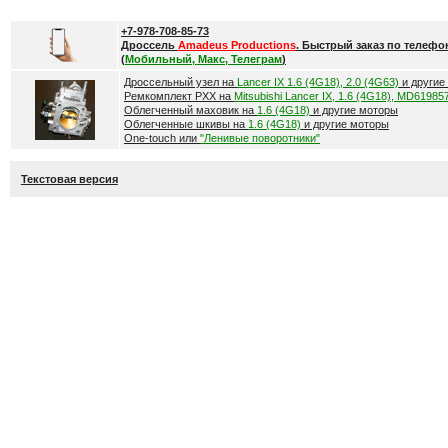
+7-978-708-85-73
Дроссель
Amadeus Productions
. Быстрый заказ по телефо
(
Мобильный, Макс, Телеграм
)
Дроссельный узел на
Lancer IX 1.6 (4G18), 2.0 (4G63)
и другие
Ремкомплект РХХ на
Mitsubishi Lancer IX, 1.6 (4G18), MD61985
Облегченный маховик на
1.6 (4G18)
и другие моторы
Облегченные шкивы на
1.6 (4G18)
и другие моторы
One-touch или
"Ленивые поворотники"
Текстовая версия