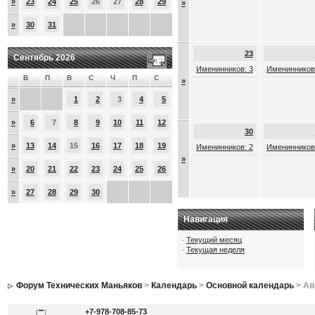
»
23
24
25
26
27
28
29
»
»
30
31
23
Сентябрь 2026
Именинников: 3
Именинников
В
П
В
С
Ч
П
С
»
»
1
2
3
4
5
»
6
7
8
9
10
11
12
30
»
13
14
15
16
17
18
19
Именинников: 2
Именинников
»
»
20
21
22
23
24
25
26
»
27
28
29
30
Навигация
·
Текущий месяц
·
Текущая неделя
Форум Технических Маньяков
>
Календарь
>
Основной календарь
> Ав
+7-978-708-85-73