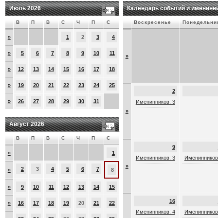
Июль 2026
Календарь событий и именинн
В
П
В
С
Ч
П
С
Воскресенье
Понедельни
»
1
2
3
4
»
5
6
7
8
9
10
11
»
»
12
13
14
15
16
17
18
»
19
20
21
22
23
24
25
2
»
26
27
28
29
30
31
Именинников: 3
»
Август 2026
В
П
В
С
Ч
П
С
9
»
1
Именинников: 3
Именинников
»
2
3
4
5
6
7
»
8
»
9
10
11
12
13
14
15
16
»
16
17
18
19
20
21
22
Именинников: 4
Именинников