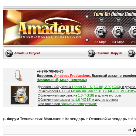
32 Kbps
64 Kbps
128 
Amadeus Project
Правила Форума
+7-978-708-85-73
Дроссель
Amadeus Productions
. Быстрый заказ по телефо
(
Мобильный, Макс, Телеграм
)
Дроссельный узел на
Lancer IX 1.6 (4G18), 2.0 (4G63)
и другие
Ремкомплект РХХ на
Mitsubishi Lancer IX, 1.6 (4G18), MD61985
Облегченный маховик на
1.6 (4G18)
и другие моторы
Облегченные шкивы на
1.6 (4G18)
и другие моторы
One-touch или
"Ленивые поворотники"
Форум Технических Маньяков
>
Календарь
>
Основной календарь
> Ав
«
А