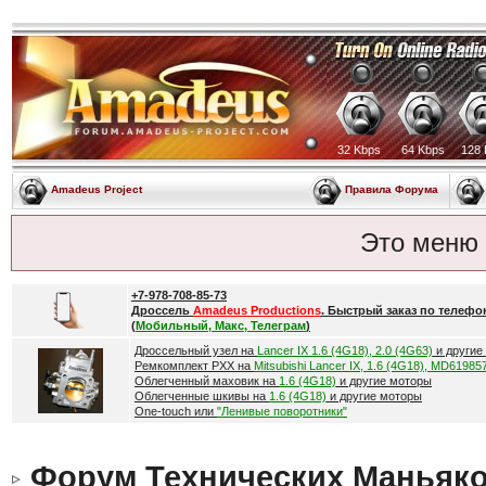
32 Kbps
64 Kbps
128 
Amadeus Project
Правила Форума
Это меню
+7-978-708-85-73
Дроссель
Amadeus Productions
. Быстрый заказ по телефо
(
Мобильный, Макс, Телеграм
)
Дроссельный узел на
Lancer IX 1.6 (4G18), 2.0 (4G63)
и другие
Ремкомплект РХХ на
Mitsubishi Lancer IX, 1.6 (4G18), MD61985
Облегченный маховик на
1.6 (4G18)
и другие моторы
Облегченные шкивы на
1.6 (4G18)
и другие моторы
One-touch или
"Ленивые поворотники"
Форум Технических Маньяк