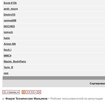
Коля б'Ok
andr_mozg
DmitryVS
serega098
NOCHES
temych
haris
Artem NN
0uch.!
MMC9
Maxim_BodyParts
Yuriy_R
rem
Сортирова
21 страниц
1
2
3
>
»
Форум Технических Маньяков
> Рейтинг пользователей по репутации