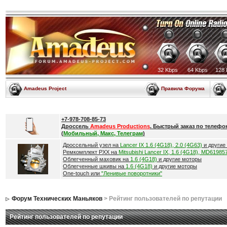
32 Kbps
64 Kbps
128 
Amadeus Project
Правила Форума
+7-978-708-85-73
Дроссель
Amadeus Productions
. Быстрый заказ по телефо
(
Мобильный, Макс, Телеграм
)
Дроссельный узел на
Lancer IX 1.6 (4G18), 2.0 (4G63)
и другие
Ремкомплект РХХ на
Mitsubishi Lancer IX, 1.6 (4G18), MD61985
Облегченный маховик на
1.6 (4G18)
и другие моторы
Облегченные шкивы на
1.6 (4G18)
и другие моторы
One-touch или
"Ленивые поворотники"
Форум Технических Маньяков
> Рейтинг пользователей по репутации
Рейтинг пользователей по репутации