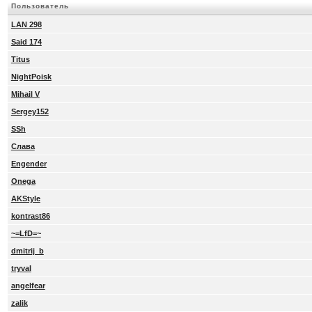
Пользователь
LAN 298
Said 174
Titus
NightPoisk
Mihail V
Sergey152
SSh
Слава
Engender
Onega
AKStyle
kontrast86
~=LfD=~
dmitrij_b
tryval
angelfear
zalik