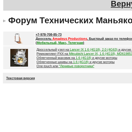
Верн
Форум Технических Маньяк
+7-978-708-85-73
Дроссель
Amadeus Productions
. Быстрый заказ по телефо
(
Мобильный, Макс, Телеграм
)
Дроссельный узел на
Lancer IX 1.6 (4G18), 2.0 (4G63)
и другие
Ремкомплект РХХ на
Mitsubishi Lancer IX, 1.6 (4G18), MD61985
Облегченный маховик на
1.6 (4G18)
и другие моторы
Облегченные шкивы на
1.6 (4G18)
и другие моторы
One-touch или
"Ленивые поворотники"
Текстовая версия