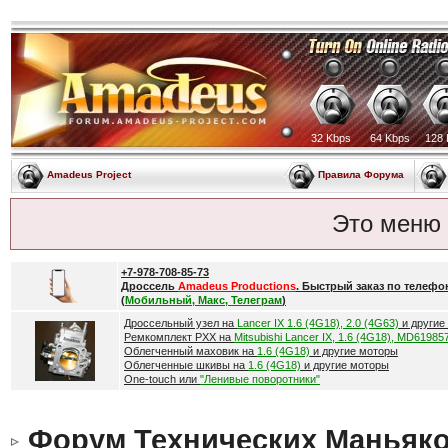
32 Kbps
64 Kbps
128 
Amadeus Project
Правила Форума
Это меню
+7-978-708-85-73
Дроссель
Amadeus Productions
. Быстрый заказ по телефо
(
Мобильный, Макс, Телеграм
)
Дроссельный узел на
Lancer IX 1.6 (4G18), 2.0 (4G63)
и другие
Ремкомплект РХХ на
Mitsubishi Lancer IX, 1.6 (4G18), MD61985
Облегченный маховик на
1.6 (4G18)
и другие моторы
Облегченные шкивы на
1.6 (4G18)
и другие моторы
One-touch или
"Ленивые поворотники"
Форум Технических Маньяк