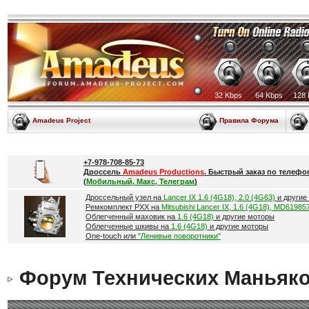
32 Kbps
64 Kbps
128 
Amadeus Project
Правила Форума
+7-978-708-85-73
Дроссель
Amadeus Productions
. Быстрый заказ по телефо
(
Мобильный, Макс, Телеграм
)
Дроссельный узел на
Lancer IX 1.6 (4G18), 2.0 (4G63)
и другие
Ремкомплект РХХ на
Mitsubishi Lancer IX, 1.6 (4G18), MD61985
Облегченный маховик на
1.6 (4G18)
и другие моторы
Облегченные шкивы на
1.6 (4G18)
и другие моторы
One-touch или
"Ленивые поворотники"
Форум Технических Маньяк