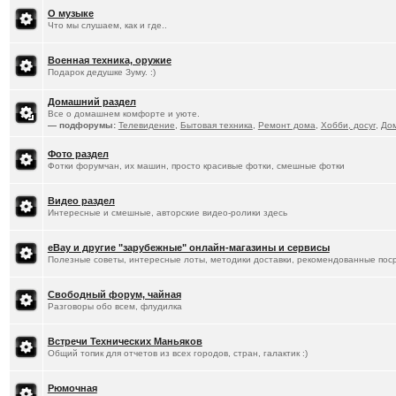
О музыке
Что мы слушаем, как и где..
Военная техника, оружие
Подарок дедушке Зуму. :)
Домашний раздел
Все о домашнем комфорте и уюте.
— подфорумы:
Телевидение
,
Бытовая техника
,
Ремонт дома
,
Хобби, досуг
,
До
Фото раздел
Фотки форумчан, их машин, просто красивые фотки, смешные фотки
Видео раздел
Интересные и смешные, авторские видео-ролики здесь
eBay и другие "зарубежные" онлайн-магазины и сервисы
Полезные советы, интересные лоты, методики доставки, рекомендованные пос
Свободный форум, чайная
Разговоры обо всем, флудилка
Встречи Технических Маньяков
Общий топик для отчетов из всех городов, стран, галактик :)
Рюмочная