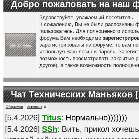
Добро пожаловать на наш 
Здравствуйте, уважаемый посетитель.
К сожалению, Вы не были распознаны ф
пользователь. Для полноценного испол
форума Вам необходимо
зарегистриро
зарегистрированы на форуме, то вам н
используя Ваш логин и пароль. Зареги
возможность просматривать закрытые р
другое), а также возможность полноце
Чат Технических Маньяков [
Общаемся
Активных
:
0
[
5.4.2026
]
Titus
:
Нормально)))))))
[
5.4.2026
]
SSh
: Вить, прикол хочеш