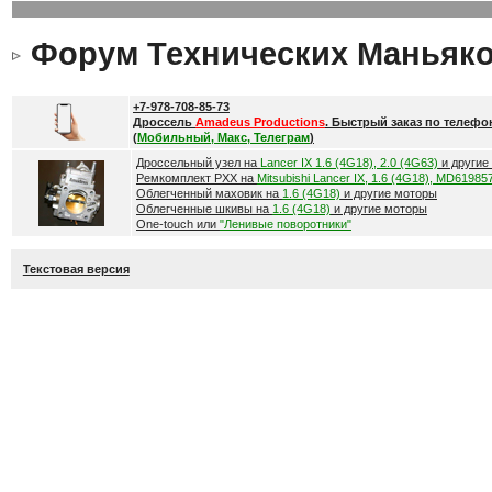
Форум Технических Маньяк
+7-978-708-85-73
Дроссель
Amadeus Productions
. Быстрый заказ по телефо
(
Мобильный, Макс, Телеграм
)
Дроссельный узел на
Lancer IX 1.6 (4G18), 2.0 (4G63)
и другие
Ремкомплект РХХ на
Mitsubishi Lancer IX, 1.6 (4G18), MD61985
Облегченный маховик на
1.6 (4G18)
и другие моторы
Облегченные шкивы на
1.6 (4G18)
и другие моторы
One-touch или
"Ленивые поворотники"
Текстовая версия