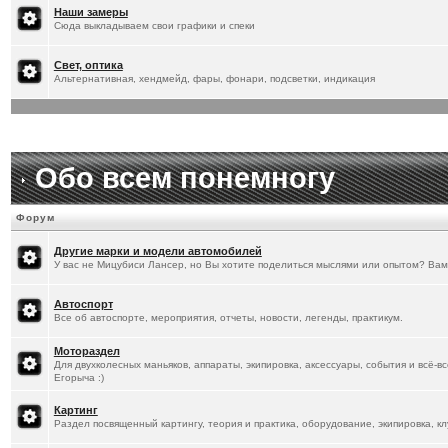
[
20.1.2026
]
Titus
:
Наши замеры
Сюда выкладываем свои графики и спеки
Свет, оптика
Альтернативная, хендмейд, фары, фонари, подсветки, индикация
Обо всем понемногу
Форум
Другие марки и модели автомобилей
У вас не Мицубиси Лансер, но Вы хотите поделиться мыслями или опытом? Вам
Автоспорт
Все об автоспорте, мероприятия, отчеты, новости, легенды, практикум.
Мотораздел
Для двухколесных маньяков, аппараты, экипировка, аксессуары, события и всё-в
Егорыча :)
Картинг
Раздел посвященный картингу, теория и практика, оборудование, экипировка, кл