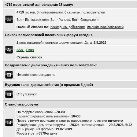
4719 посетителей за последние 15 минут
4719
гостей,
0
пользователей,
0
скрытых пользователей
Бот - Bisnisseek.com, Бот - Yandex, Бот - Google.com
Полный список по:
последним действиям
,
именам пользователей
Список пользователей посетивших форум сегодня
2
пользователей посетило форум сегодня. Дата:
8.8.2026
SSh
,
Titus
Скрыть список
Поздравляем с днем рождения наших пользователей:
Именинников сегодня нет
Будущие календарные события (в пределах 5 дней)
Отсутствуют
Статистика форума
На форуме сообщений:
228381
Зарегистрировано пользователей:
16403
Приветствуем последнего зарегистрированного по имени
mrvavero
Рекорд посещаемости форума —
20324
, зафиксирован —
29.4.2026, 6:42
День рождения форума:
19.02.2009
Форум в сети
6379
-й день