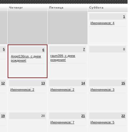
Четверг
Пятница
Суббота
1
Именинников: 4
5
7
8
6
raum399, с днем
Angel136rus, с днем
рождения!
рождения!
12
13
14
15
Именинников: 2
Именинников: 2
Именинников: 3
19
20
21
22
Именинников: 7
Именинников: 5