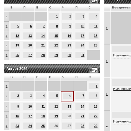
В
П
В
С
Ч
П
С
Воскресен
»
1
2
3
4
»
5
6
7
8
9
10
11
»
»
12
13
14
15
16
17
18
»
19
20
21
22
23
24
25
»
26
27
28
29
30
31
Имениннико
»
Август 2026
В
П
В
С
Ч
П
С
»
1
Имениннико
»
2
3
4
5
7
8
»
6
»
9
10
11
12
13
14
15
»
16
17
18
19
20
21
22
Имениннико
»
23
24
25
26
27
28
29
»