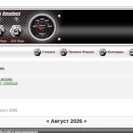
Kbps
256 Kbps
Галерея
Правила Форума
Календарь
ну.
е моторы
57, 1450A116
густ 2026
«
Август 2026
»
бытий и именинников