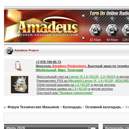
32 Kbps
64 Kbps
128 
Amadeus Project
+7-978-708-85-73
Дроссель
Amadeus Productions
. Быстрый заказ по телефо
(
Мобильный, Макс, Телеграм
)
Дроссельный узел на
Lancer IX 1.6 (4G18), 2.0 (4G63)
и други
Ремкомплект РХХ на
Mitsubishi Lancer IX, 1.6 (4G18), MD6198
Облегченный маховик на
1.6 (4G18)
и другие моторы
Облегченные шкивы на
1.6 (4G18)
и другие моторы
One-touch или
"Ленивые поворотники"
Форум Технических Маньяков
>
Календарь
>
Основной календарь
> Ав
Июль 2026
Календарь со