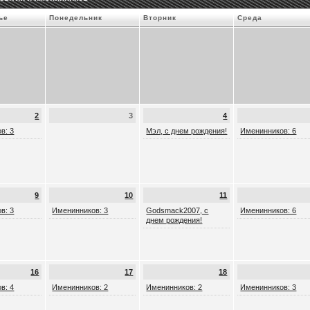
ье
Понедельник
Вторник
Среда
2
3
4
в: 3
Мэл, с днем рождения!
Именинников: 6
9
10
11
в: 3
Именинников: 3
Godsmack2007, с
Именинников: 6
днем рождения!
16
17
18
в: 4
Именинников: 2
Именинников: 2
Именинников: 3