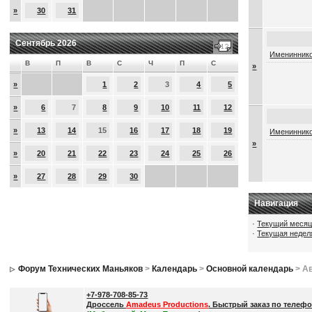
»
30
31
Сентябрь 2026
Имениннико
В
П
В
С
Ч
П
С
»
»
1
2
3
4
5
»
6
7
8
9
10
11
12
»
13
14
15
16
17
18
19
Имениннико
»
»
20
21
22
23
24
25
26
»
27
28
29
30
Навигация
·
Текущий меся
·
Текущая недел
Форум Технических Маньяков
>
Календарь
>
Основной календарь
> Ав
+7-978-708-85-73
Дроссель
Amadeus Productions
. Быстрый заказ по телефо