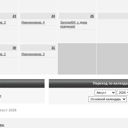
23
24
25
в: 3
Именинников: 4
Serega484, с днем
рождения!
30
31
в: 2
Именинников: 3
Переход по календ
ц
я
густ 2026
ну.