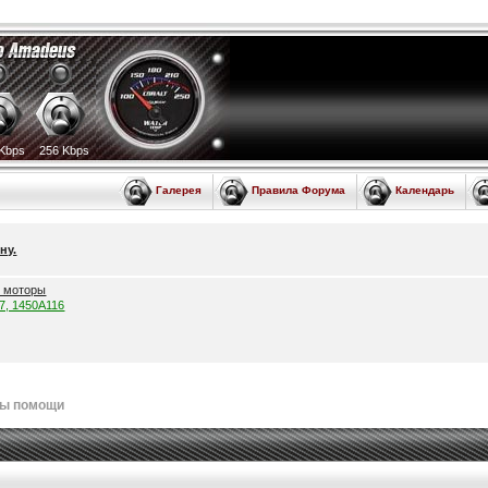
Kbps
256 Kbps
Галерея
Правила Форума
Календарь
ну.
е моторы
57, 1450A116
лы помощи