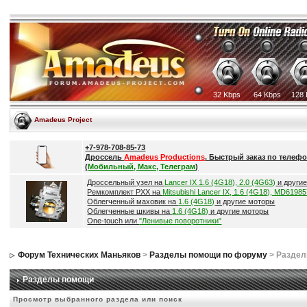
32 Kbps
64 Kbps
128 
Amadeus Project
+7-978-708-85-73
Дроссель
Amadeus Productions
. Быстрый заказ по телефо
(
Мобильный, Макс, Телеграм
)
Дроссельный узел на
Lancer IX 1.6 (4G18), 2.0 (4G63)
и други
Ремкомплект РХХ на
Mitsubishi Lancer IX, 1.6 (4G18), MD6198
Облегченный маховик на
1.6 (4G18)
и другие моторы
Облегченные шкивы на
1.6 (4G18)
и другие моторы
One-touch или
"Ленивые поворотники"
Форум Технических Маньяков
>
Разделы помощи по форуму
> Разде
Разделы помощи
Просмотр выбранного раздела или поиск