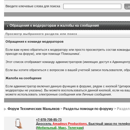
Введите ключевые слова для поиска
Обращения к модераторам и жалобы на сообщения
Просмотр выбранного раздела или поиск
Обращения к команде модераторов
Если вам нужно обратиться к модератору или просто просмотреть состав команды
приходя на форум), или при помощи 'Помошника'.
Этот список отображает команду администраторов (имеющих доступ к Админцент
Если вы хотите обратиться с вопросом о вашей учетной записи пользователя, об
Жалоба на сообщение
Если администратор включил данную функцию в форуме, рядом с кнопкой 'Цитиров
модераторы не указаны). Вы можете воспользоваться данной кнопкой, если на ва
можете использовать электронные сообщения или Личные сообщения.
Форум Технических Маньяков
>
Разделы помощи по форуму
> Разде
+7-978-708-85-73
Дроссель
Amadeus Productions
. Быстрый заказ по телефо
(
Мобильный, Макс, Телеграм
)