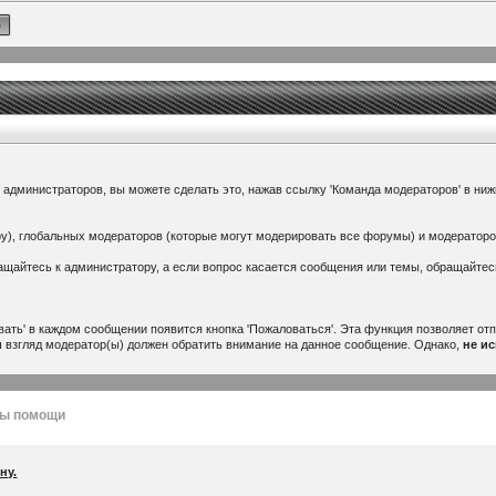
 администраторов, вы можете сделать это, нажав ссылку 'Команда модераторов' в ниж
ру), глобальных модераторов (которые могут модерировать все форумы) и модерато
ращайтесь к администратору, а если вопрос касается сообщения или темы, обращайтес
ать' в каждом сообщении появится кнопка 'Пожаловаться'. Эта функция позволяет от
ш взгляд модератор(ы) должен обратить внимание на данное сообщение. Однако,
не и
лы помощи
ну.