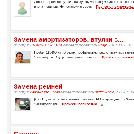
Доброго времени суток! Пользуюсь Android уже много лет, но 
впечатлениями. Не пожалели о своем...
Прочесть полностью...
Замена амортизаторов, втулки с...
An entry in
Лансер 9 STW 1,6 АТ
создал пользователь
Onega
, 3.8.2014, 19:11
Пробег 115400 км. В целях профилактики решил всё-таки замен
15-я модель. Внутренний диаметр шланга...
Прочесть полность
Замена ремней
An entry in
Andrew74rus - блог
создал пользователь
Andrew74rus
, 7.7.2014, 1
[/font]Подошло время замены ремней ГРМ и приводных. Облаз
"Mitsuboshi" или...
Прочесть полностью...
Суппорт