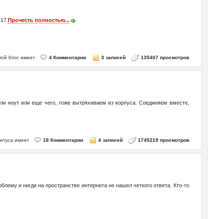
 R17
Прочесть полностью...
- мой блог имеет
4 Комментарии
3 записей
135407 просмотров
или ноут или еще чего, тоже вытряхиваем из корпуса. Соединяем вместе,
Титуса имеет
18 Комментарии
4 записей
1745219 просмотров
блему и нигде на пространстве интернета не нашел четкого ответа. Кто-то