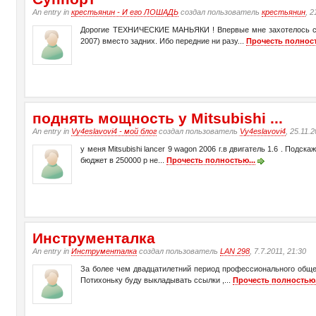
An entry in
крестьянин - И его ЛОШАДЬ
создал пользователь
крестьянин
, 2
Дорогие ТЕХНИЧЕСКИЕ МАНЬЯКИ ! Впервые мне захотелось сдел
2007) вместо задних. Ибо передние ни разу...
Прочесть полност
поднять мощность у Mitsubishi ...
An entry in
Vy4eslavovi4 - мой блог
создал пользователь
Vy4eslavovi4
, 25.11.
у меня Mitsubishi lancer 9 wagon 2006 г.в двигатель 1.6 . Под
бюджет в 250000 р не...
Прочесть полностью...
Инструменталка
An entry in
Инструменталка
создал пользователь
LAN 298
, 7.7.2011, 21:30
За более чем двадцатилетний период профессионального общен
Потихоньку буду выкладывать ссылки ,...
Прочесть полностью.