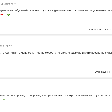
1.4.2013, 9:28
ать апгрейд моей тележки: глумлюсь (размышляю) о возможности установки передн
ью...
крестьянин - И е
2012, 11:51
скажите как поднять мощность чтоб по бюджету не сильно ударило и мото ресурс не си
Vy4eslavovi4
ия со слесарным, столярным, измерительным, электро- и прочим инструментом, сло
..