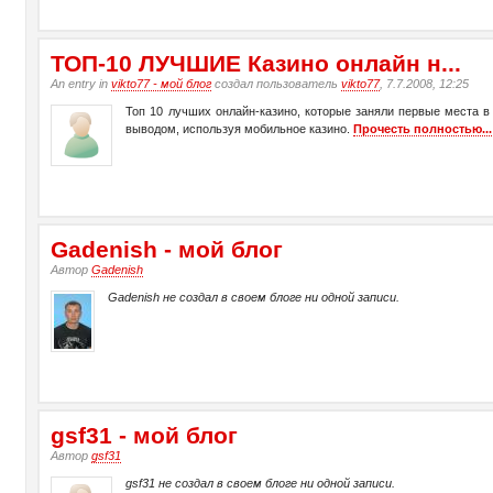
ТО­П-10 ЛУЧШИЕ Казино онлайн н...
An entry in
vikto77 - мой блог
создал пользователь
vikto77
, 7.7.2008, 12:25
Топ 10 лучших онлайн-казино, которые заняли первые места в 
выводом, используя мобильное казино.
Прочесть полностью...
Gadenish - мой блог
Автор
Gadenish
Gadenish не создал в своем блоге ни одной записи.
gsf31 - мой блог
Автор
gsf31
gsf31 не создал в своем блоге ни одной записи.