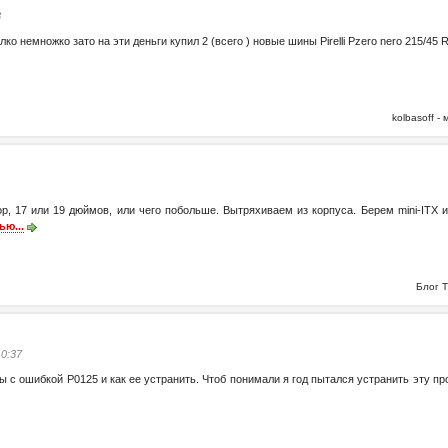
8
алко немножко зато на эти деньги купил 2 (всего ) новые шины Pirelli Pzero nero 215/45
kolbasoff 
р, 17 или 19 дюймов, или чего побольше. Вытряхиваем из корпуса. Берем mini-ITX 
ью...
Блог 
10:37
 с ошибкой Р0125 и как ее устранить. Чтоб понимали я год пытался устранить эту про