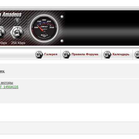
Kbps
256 Kbps
Галерея
Правила Форума
Календарь
ну.
е моторы
57, 1450A116