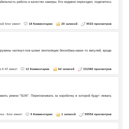
абильность работы и качество камеры. Кто недавно переходил, поделитесь
 мой блог имеет
18 Комментарии
20 записей
9533 просмотров
ружины натянул пхв-шланг вентиляции бензобака каких-то жигулей, вроде
1,6 АТ имеет
12 Комментарии
64 записей
311580 просмотров
вить ремни "SUN". Переплачивать за коробочку в которой будут лежать
rus - блог имеет
0 Комментарии
1 записей
59594 просмотров