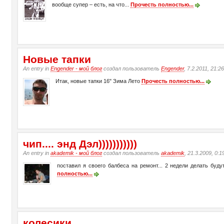
вообще супер – есть, на что...
Прочесть полностью...
Новые тапки
An entry in
Engender - мой блог
создал пользователь
Engender
, 7.2.2011, 21:2
Итак, новые тапки 16" Зима Лето
Прочесть полностью...
чип.... энд Дэл)))))))))))
An entry in
akademik - мой блог
создал пользователь
akademik
, 21.3.2009, 0:1
поставил я своего балбеса на ремонт... 2 недели делать буд
полностью...
колесики