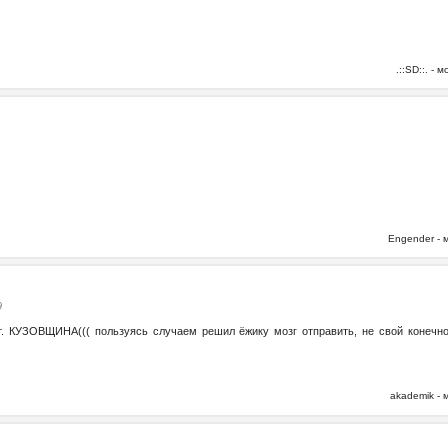
.::SD::. -
6
Engender -
9
ут. КУЗОВЩИНА((( пользуясь случаем решил ёжику мозг отправить, не свой конечно,
akademik -