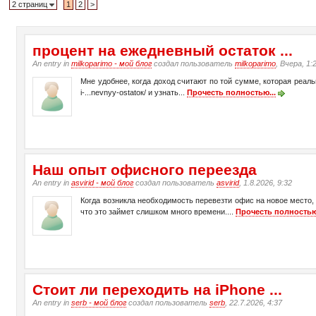
2 страниц
1
2
>
процент на ежедневный остаток ...
An entry in
milkoparimo - мой блог
создал пользователь
milkoparimo
, Вчера, 1:
Мне удобнее, когда доход считают по той сумме, которая реаль
i-...nevnyy-ostatок/ и узнать...
Прочесть полностью...
Наш опыт офисного переезда
An entry in
asvirid - мой блог
создал пользователь
asvirid
, 1.8.2026, 9:32
Когда возникла необходимость перевезти офис на новое место,
что это займет слишком много времени....
Прочесть полностью
Стоит ли переходить на iPhone ...
An entry in
serb - мой блог
создал пользователь
serb
, 22.7.2026, 4:37