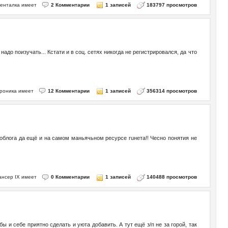
менталка имеет
2 Комментарии
1 записей
183797 просмотров
адо поизучать... Кстати и в соц. сетях никогда не регистрировался, да что
троника имеет
12 Комментарии
1 записей
356314 просмотров
тоблога да ещё и на самом маньячьном ресурсе ruнета!! Чесно понятия не
Лансер IX имеет
0 Комментарии
1 записей
140488 просмотров
ы и себе приятно сделать и уюта добавить. А тут ещё з/п не за горой, так