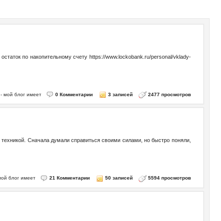
таток по накопительному счету https://www.lockobank.ru/personal/vklady-
o - мой блог имеет
0 Комментарии
3 записей
2477 просмотров
и техникой. Сначала думали справиться своими силами, но быстро поняли,
- мой блог имеет
21 Комментарии
50 записей
5594 просмотров