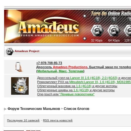
32 Kbps
64 Kbps
128 
Amadeus Project
+7-978-708-85-73
Дроссель
Amadeus Productions
. Быстрый заказ по телефо
(
Мобильный, Макс, Телеграм
)
Дроссельный узел на
Lancer IX 1.6 (4G18), 2.0 (4G63)
и други
Ремкомплект РХХ на
Mitsubishi Lancer IX, 1.6 (4G18), MD6198
Облегченный маховик на
1.6 (4G18)
и другие моторы
Облегченные шкивы на
1.6 (4G18)
и другие моторы
One-touch или
"Ленивые поворотники"
Форум Технических Маньяков
>
Список блогов
Последние 10 записей
·
RSS лента новостей