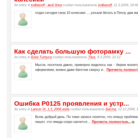
An entry in
kolbasoff - мой блог
создал пользователь
kolbasoff
, 11.3.2009, 18:4
отдал сегодня свои 15 колесики .....уехали бегать в Пензу даж ж
Как сделать большую фоторамку ...
An entry in
Блог Титуса
создал пользователь
Titus
, 8.3.2009, 22:12
Мысль посетила давно, примерно виделось как - берем монито
оформляем, можно даже багетом сверху и...
Прочесть полност
Ошибка Р0125 проявления и устр...
An entry in
Lancer IX, 1,3, 2006 года
создал пользователь
Баста
, 12.12.2008, 
Всем добрый день. По теме записи понятно, что опишу проблемы
пишет, что лямда скоро нагнется....
Прочесть полностью...