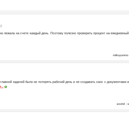
22
но лежала на счете каждый день. Поэтому полезно проверить процент на ежедневный ос
milkoparim
 главной задачей было не потерять рабочий день и не создавать хаос с документами 
...
asvirid 