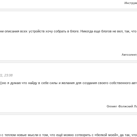
Инстру
и описания всех устройств хочу собрать в блоге. Никогда еще блогов не вел, так, что н
Автоэлек
11, 23:08
)))но я думаю что найду в себе силы и желания для создания своего собственного ав
Grower -Волжский 
 с теплом новые мысли о том, что ещё можно сотворить с «белкой моей», да так, чтоб