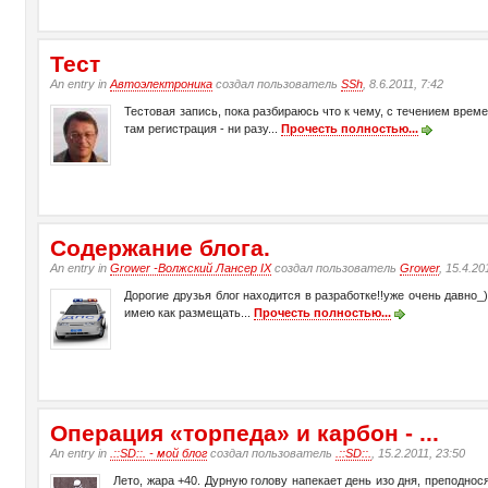
Тест
An entry in
Автоэлектроника
создал пользователь
SSh
, 8.6.2011, 7:42
Тестовая запись, пока разбираюсь что к чему, с течением времен
там регистрация - ни разу...
Прочесть полностью...
Содержание блога.
An entry in
Grower -Волжский Лансер IX
создал пользователь
Grower
, 15.4.20
Дорогие друзья блог находится в разработке!!уже очень давно_
имею как размещать...
Прочесть полностью...
Операция «торпеда» и карбон - ...
An entry in
.::SD::. - мой блог
создал пользователь
.::SD::.
, 15.2.2011, 23:50
Лето, жара +40. Дурную голову напекает день изо дня, преподнося