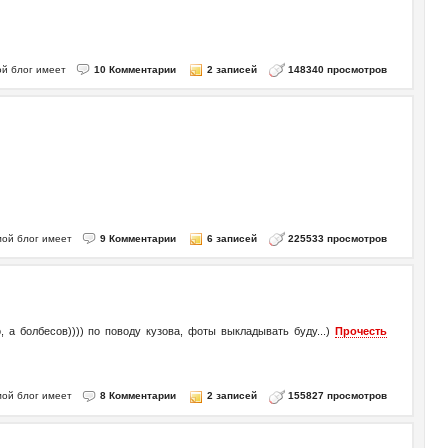
 мой блог имеет
10 Комментарии
2 записей
148340 просмотров
 мой блог имеет
9 Комментарии
6 записей
225533 просмотров
 а болбесов)))) по поводу кузова, фоты выкладывать буду...)
Прочесть
 мой блог имеет
8 Комментарии
2 записей
155827 просмотров