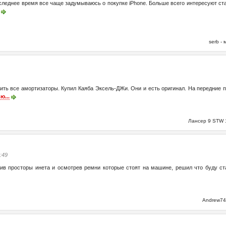
последнее время все чаще задумываюсь о покупке iPhone. Больше всего интересуют ст
serb -
ить все амортизаторы. Купил Каяба Эксель-ДЖи. Они и есть оригинал. На передние п
ю...
Лансер 9 STW 
0:49
ив просторы инета и осмотрев ремни которые стоят на машине, решил что буду ста
Andrew74