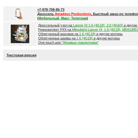
+7-978-708-85-73
Дроссель
Amadeus Productions
. Быстрый заказ по телефо
(
Мобильный, Макс, Телеграм
)
Дроссельный узел на
Lancer IX 1.6 (4G18), 2.0 (4G63)
и другие
Ремкомплект РХХ на
Mitsubishi Lancer IX, 1.6 (4G18), MD61985
Облегченный маховик на
1.6 (4G18)
и другие моторы
Облегченные шкивы на
1.6 (4G18)
и другие моторы
One-touch или
"Ленивые поворотники"
Текстовая версия