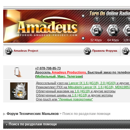
32 Kbps
64 Kbps
128 
Amadeus Project
Правила Форума
+7-978-708-85-73
Дроссель
Amadeus Productions
. Быстрый заказ по телефо
(
Мобильный, Макс, Телеграм
)
Дроссельный узел на
Lancer IX 1.6 (4G18), 2.0 (4G63)
и другие
Ремкомплект РХХ на
Mitsubishi Lancer IX, 1.6 (4G18), MD61985
Облегченный маховик на
1.6 (4G18)
и другие моторы
Облегченные шкивы на
1.6 (4G18)
и другие моторы
One-touch или
"Ленивые поворотники"
Форум Технических Маньяков
> Поиск по разделам помощи
Поиск по разделам помощи