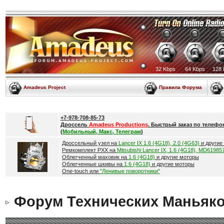
32 Kbps
64 Kbps
128 
Amadeus Project
Правила Форума
+7-978-708-85-73
Дроссель
Amadeus Productions
. Быстрый заказ по телефо
(
Мобильный, Макс, Телеграм
)
Дроссельный узел на
Lancer IX 1.6 (4G18), 2.0 (4G63)
и другие
Ремкомплект РХХ на
Mitsubishi Lancer IX, 1.6 (4G18), MD61985
Облегченный маховик на
1.6 (4G18)
и другие моторы
Облегченные шкивы на
1.6 (4G18)
и другие моторы
One-touch или
"Ленивые поворотники"
Форум Технических Маньяк