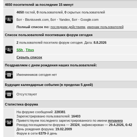
4650 посетителей за последние 15 минут
4650
гостей,
0
пользователей,
0
скрытых пользователей
Бот - Bisnisseek.com, Бот - Yandex, Бот - Google.com
Полный список по:
последним действиям
,
именам пользователей
Список пользователей посетивших форум сегодня
2
пользователей посетило форум сегодня. Дата:
8.8.2026
SSh
,
Titus
Скрыть список
Поздравляем с днем рождения наших пользователей:
Именинников сегодня нет
Будущие календарные события (в пределах 5 дней)
Отсутствуют
Статистика форума
На форуме сообщений:
228381
Зарегистрировано пользователей:
16403
Приветствуем последнего зарегистрированного по имени
mrvavero
Рекорд посещаемости форума —
20324
, зафиксирован —
29.4.2026, 6:42
День рождения форума:
19.02.2009
Форум в сети
6379
-й день