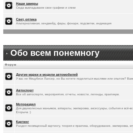
[
20.1.2026
]
Titus
:
Наши замеры
Сюда выкладываем свои графики и спеки
Свет, оптика
Альтернативная, хендмейд, фары, фонари, подсветки, индикация
Обо всем понемногу
Форум
Другие марки и модели автомобилей
У вас не Мицубиси Лансер, но Вы хотите поделиться мыслями или опытом? Вам
Автоспорт
Все об автоспорте, мероприятия, отчеты, новости, легенды, практикум.
Мотораздел
Для двухколесных маньяков, аппараты, экипировка, аксессуары, события и всё-в
Егорыча :)
Картинг
Раздел посвященный картингу, теория и практика, оборудование, экипировка, кл