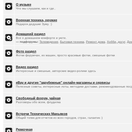
О музыке
Что мы слушаем, как и где..
Военная техника, оружие
Подарок дедушке Зуму. :)
Домашний раздел
Все о домашнем комфорте и уюте.
— подфорумы:
Телевидение
,
Бытовая техника
,
Ремонт дома
,
Хобби, досуг
,
До
Фото раздел
Фотки форумчан, их машин, просто красивые фотки, смешные фотки
Видео раздел
Интересные и смешные, авторские видео-ролики здесь
eBay и другие "зарубежные" онлайн-магазины и сервисы
Полезные советы, интересные лоты, методики доставки, рекомендованные пос
Свободный форум, чайная
Разговоры обо всем, флудилка
Встречи Технических Маньяков
Общий топик для отчетов из всех городов, стран, галактик :)
Рюмочная