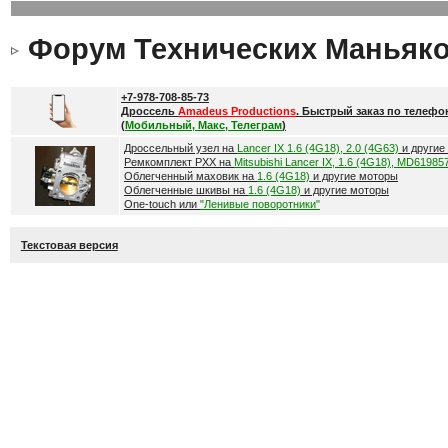
Форум Технических Маньяк
+7-978-708-85-73
Дроссель
Amadeus Productions
. Быстрый заказ по телефо
(
Мобильный, Макс, Телеграм
)
Дроссельный узел на
Lancer IX 1.6 (4G18), 2.0 (4G63)
и другие
Ремкомплект РХХ на
Mitsubishi Lancer IX, 1.6 (4G18), MD61985
Облегченный маховик на
1.6 (4G18)
и другие моторы
Облегченные шкивы на
1.6 (4G18)
и другие моторы
One-touch или
"Ленивые поворотники"
Текстовая версия