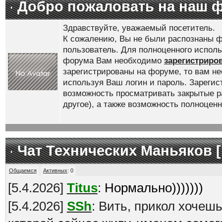
Добро пожаловать на наш 
Здравствуйте, уважаемый посетитель.
К сожалению, Вы не были распознаны ф
пользователь. Для полноценного испол
форума Вам необходимо
зарегистриро
зарегистрированы на форуме, то вам н
используя Ваш логин и пароль. Зареги
возможность просматривать закрытые р
другое), а также возможность полноце
Чат Технических Маньяков [
Общаемся
Активных
:
0
[
5.4.2026
]
Titus
:
Нормально)))))))
[
5.4.2026
]
SSh
: Вить, прикол хочеш