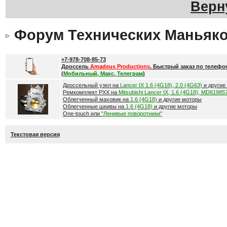
Верн
Форум Технических Маньяк
+7-978-708-85-73
Дроссель
Amadeus Productions
. Быстрый заказ по телефо
(
Мобильный, Макс, Телеграм
)
Дроссельный узел на
Lancer IX 1.6 (4G18), 2.0 (4G63)
и другие
Ремкомплект РХХ на
Mitsubishi Lancer IX, 1.6 (4G18), MD61985
Облегченный маховик на
1.6 (4G18)
и другие моторы
Облегченные шкивы на
1.6 (4G18)
и другие моторы
One-touch или
"Ленивые поворотники"
Текстовая версия