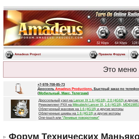
32 Kbps
64 Kbps
128 
Amadeus Project
Правила Форума
Это меню
+7-978-708-85-73
Дроссель
Amadeus Productions
. Быстрый заказ по телефо
(
Мобильный, Макс, Телеграм
)
Дроссельный узел на
Lancer IX 1.6 (4G18), 2.0 (4G63)
и другие
Ремкомплект РХХ на
Mitsubishi Lancer IX, 1.6 (4G18), MD61985
Облегченный маховик на
1.6 (4G18)
и другие моторы
Облегченные шкивы на
1.6 (4G18)
и другие моторы
One-touch или
"Ленивые поворотники"
Форум Технических Маньяк