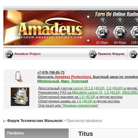
32 Kbps
64 Kbps
128 
Amadeus Project
Правила Форума
+7-978-708-85-73
Дроссель
Amadeus Productions
. Быстрый заказ по телефо
(
Мобильный, Макс, Телеграм
)
Дроссельный узел на
Lancer IX 1.6 (4G18), 2.0 (4G63)
и другие
Ремкомплект РХХ на
Mitsubishi Lancer IX, 1.6 (4G18), MD61985
Облегченный маховик на
1.6 (4G18)
и другие моторы
Облегченные шкивы на
1.6 (4G18)
и другие моторы
One-touch или
"Ленивые поворотники"
Форум Технических Маньяков
> Просмотр профиля
Titus
Профиль