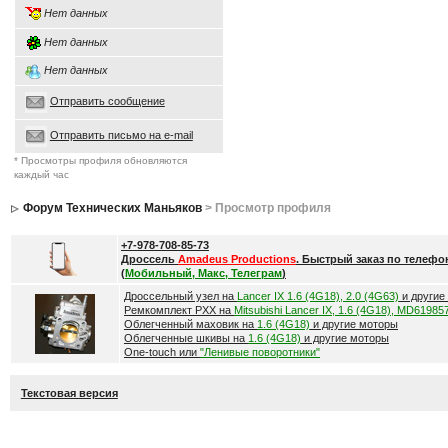
Нет данных
Нет данных
Нет данных
Отправить сообщение
Отправить письмо на e-mail
* Просмотры профиля обновляются
каждый час
Форум Технических Маньяков
> Просмотр профиля
+7-978-708-85-73
Дроссель
Amadeus Productions
. Быстрый заказ по телефо
(
Мобильный, Макс, Телеграм
)
Дроссельный узел на
Lancer IX 1.6 (4G18), 2.0 (4G63)
и другие
Ремкомплект РХХ на
Mitsubishi Lancer IX, 1.6 (4G18), MD61985
Облегченный маховик на
1.6 (4G18)
и другие моторы
Облегченные шкивы на
1.6 (4G18)
и другие моторы
One-touch или
"Ленивые поворотники"
Текстовая версия