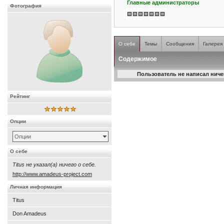
Главные администраторы
Фотография
О себе
Темы
Сообщения
Галерея
Содержимое
Пользователь не написал ничег
Рейтинг
Опции
Опции
О себе
Titus не указал(а) ничего о себе.
http://www.amadeus-project.com
Личная информация
Titus
Don Amadeus