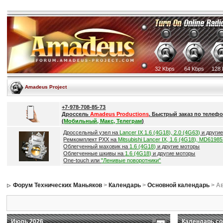
32 Kbps
64 Kbps
128 
Amadeus Project
+7-978-708-85-73
Дроссель
Amadeus Productions
. Быстрый заказ по телефо
(
Мобильный, Макс, Телеграм
)
Дроссельный узел на
Lancer IX 1.6 (4G18), 2.0 (4G63)
и други
Ремкомплект РХХ на
Mitsubishi Lancer IX, 1.6 (4G18), MD6198
Облегченный маховик на
1.6 (4G18)
и другие моторы
Облегченные шкивы на
1.6 (4G18)
и другие моторы
One-touch или
"Ленивые поворотники"
Форум Технических Маньяков
>
Календарь
>
Основной календарь
> Ав
Июль 2026
Календарь со