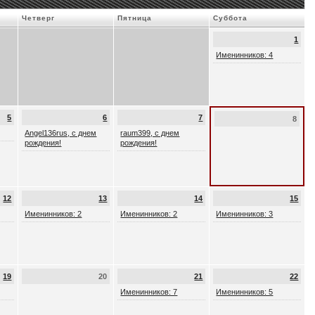
Четверг
Пятница
Суббота
1
Именинников: 4
5
6
7
8
Angel136rus, с днем
raum399, с днем
рождения!
рождения!
12
13
14
15
Именинников: 2
Именинников: 2
Именинников: 3
19
20
21
22
Именинников: 7
Именинников: 5