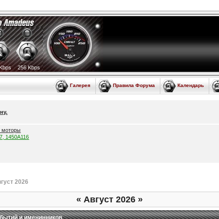
Kbps
256 Kbps
Галерея
Правила Форума
Календарь
ну.
е моторы
57, 1450A116
густ 2026
«
Август 2026
»
бытий и именинников