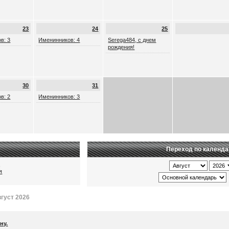
23
24
25
в: 3
Именинников: 4
Serega484, с днем
рождения!
30
31
в: 2
Именинников: 3
Переход по календ
ц
я
густ 2026
ну.