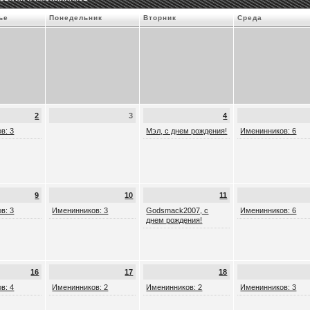
ье
Понедельник
Вторник
Среда
2
3
4
в: 3
Мэл, с днем рождения!
Именинников: 6
9
10
11
в: 3
Именинников: 3
Godsmack2007, с
Именинников: 6
днем рождения!
16
17
18
в: 4
Именинников: 2
Именинников: 2
Именинников: 3