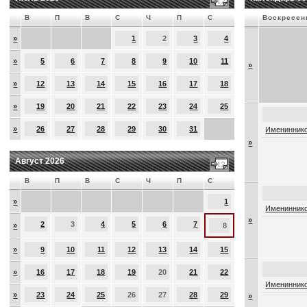
В
П
В
С
Ч
П
С
Воскресен
»
1
2
3
4
»
5
6
7
8
9
10
11
»
»
12
13
14
15
16
17
18
»
19
20
21
22
23
24
25
»
26
27
28
29
30
31
Имениннико
»
Август 2026
В
П
В
С
Ч
П
С
»
1
Имениннико
»
2
3
4
5
6
7
»
8
»
9
10
11
12
13
14
15
»
16
17
18
19
20
21
22
Имениннико
»
23
24
25
26
27
28
29
»