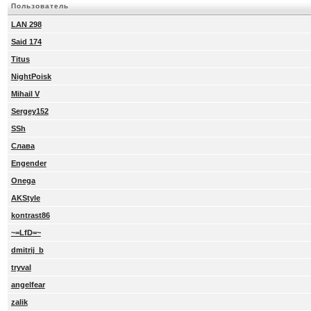
Пользователь
LAN 298
Said 174
Titus
NightPoisk
Mihail V
Sergey152
SSh
Слава
Engender
Onega
AKStyle
kontrast86
~=LfD=~
dmitrij_b
tryval
angelfear
zalik