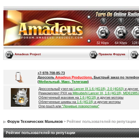
32 Kbps
64 Kbps
128 
Amadeus Project
Правила Форума
+7-978-708-85-73
Дроссель
Amadeus Productions
. Быстрый заказ по телефо
(
Мобильный, Макс, Телеграм
)
Дроссельный узел на
Lancer IX 1.6 (4G18), 2.0 (4G63)
и другие
Ремкомплект РХХ на
Mitsubishi Lancer IX, 1.6 (4G18), MD61985
Облегченный маховик на
1.6 (4G18)
и другие моторы
Облегченные шкивы на
1.6 (4G18)
и другие моторы
One-touch или
"Ленивые поворотники"
Форум Технических Маньяков
> Рейтинг пользователей по репутации
Рейтинг пользователей по репутации