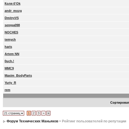
Коля б'Ok
andr_mozg
DmitryVS
serega098
NOCHES
temych
haris
Artem NN
0uch.!
MMC9
Maxim_BodyParts
Yuriy_R
rem
Сортирова
21 страниц
1
2
3
>
»
Форум Технических Маньяков
> Рейтинг пользователей по репутации