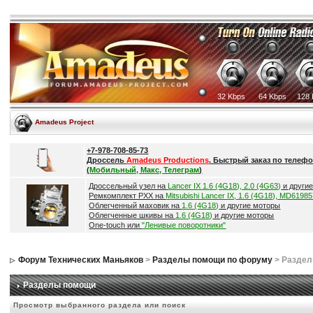
32 Kbps
64 Kbps
128 
Amadeus Project
+7-978-708-85-73
Дроссель
Amadeus Productions
. Быстрый заказ по телефо
(
Мобильный, Макс, Телеграм
)
Дроссельный узел на
Lancer IX 1.6 (4G18), 2.0 (4G63)
и други
Ремкомплект РХХ на
Mitsubishi Lancer IX, 1.6 (4G18), MD6198
Облегченный маховик на
1.6 (4G18)
и другие моторы
Облегченные шкивы на
1.6 (4G18)
и другие моторы
One-touch или
"Ленивые поворотники"
Форум Технических Маньяков
>
Разделы помощи по форуму
> Разде
Разделы помощи
Просмотр выбранного раздела или поиск