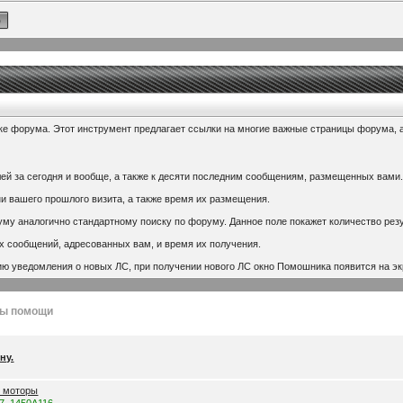
ке форума. Этот инструмент предлагает ссылки на многие важные страницы форума, 
ей за сегодня и вообще, а также к десяти последним сообщениям, размещенных вами
и вашего прошлого визита, а также время их размещения.
му аналогично стандартному поиску по форуму. Данное поле покажет количество резу
х сообщений, адресованных вам, и время их получения.
ю уведомления о новых ЛС, при получении нового ЛС окно Помошника появится на эк
лы помощи
ну.
е моторы