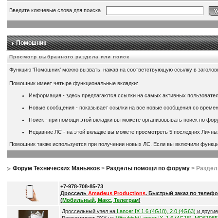
Введите ключевые слова для поиска
Помошник
Просмотр выбранного раздела или поиск
Функцию 'Помошник' можно вызвать, нажав на соответствующую ссылку в заголов
Помошник имеет четыре функциональные вкладки:
Информация - здесь предлагаются ссылки на самых активных пользовател
Новые сообщения - показывает ссылки на все новые сообщения со времен
Поиск - при помощи этой вкладки вы можете организовывать поиск по фору
Недавние ЛС - на этой вкладке вы можете просмотреть 5 последних Личны
Помошник также используется при получении новых ЛС. Если вы включили функци
Форум Технических Маньяков
>
Разделы помощи по форуму
> Разде
+7-978-708-85-73
Дроссель
Amadeus Productions
. Быстрый заказ по телефо
(
Мобильный, Макс, Телеграм
)
Дроссельный узел на
Lancer IX 1.6 (4G18), 2.0 (4G63)
и други