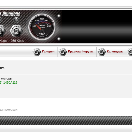
Kbps
256 Kbps
Галерея
Правила Форума
Календарь
ну.
е моторы
57, 1450A116
лы помощи