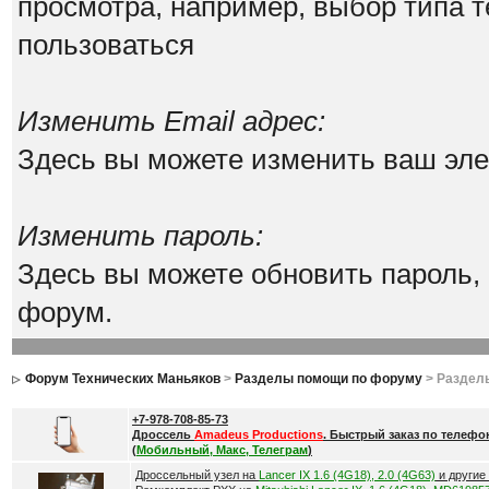
просмотра, например, выбор типа т
пользоваться
Изменить Email адрес:
Здесь вы можете изменить ваш эле
Изменить пароль:
Здесь вы можете обновить пароль,
форум.
Форум Технических Маньяков
>
Разделы помощи по форуму
> Раздел
+7-978-708-85-73
Дроссель
Amadeus Productions
. Быстрый заказ по телефо
(
Мобильный, Макс, Телеграм
)
Дроссельный узел на
Lancer IX 1.6 (4G18), 2.0 (4G63)
и другие