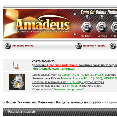
32 Kbps
64 Kbps
128 
Amadeus Project
Правила Форума
+7-978-708-85-73
Дроссель
Amadeus Productions
. Быстрый заказ по телефо
(
Мобильный, Макс, Телеграм
)
Дроссельный узел на
Lancer IX 1.6 (4G18), 2.0 (4G63)
и другие
Ремкомплект РХХ на
Mitsubishi Lancer IX, 1.6 (4G18), MD61985
Облегченный маховик на
1.6 (4G18)
и другие моторы
Облегченные шкивы на
1.6 (4G18)
и другие моторы
One-touch или
"Ленивые поворотники"
Форум Технических Маньяков
>
Разделы помощи по форуму
> Раздел
Разделы помощи