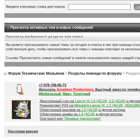
Введите ключевые слова для поиска
Просмотр активных тем и новых сообщений
Просмотр выбранного раздела или поиск
Вы можете просматривать новые темы за сегодня и ответы в них при помощи ссыл
собственную дату, чтобы просматривать все темы с новыми ответами за несколь
Ссылка 'Просмотреть новые сообщения' в панели пользователя сверху каждой ст
Форум Технических Маньяков
>
Разделы помощи по форуму
> Разде
+7-978-708-85-73
Дроссель
Amadeus Productions
. Быстрый заказ по телефо
(
Мобильный, Макс, Телеграм
)
Дроссельный узел на
Lancer IX 1.6 (4G18), 2.0 (4G63)
и други
Ремкомплект РХХ на
Mitsubishi Lancer IX, 1.6 (4G18), MD6198
Облегченный маховик на
1.6 (4G18)
и другие моторы
Облегченные шкивы на
1.6 (4G18)
и другие моторы
One-touch или
"Ленивые поворотники"
Текстовая версия