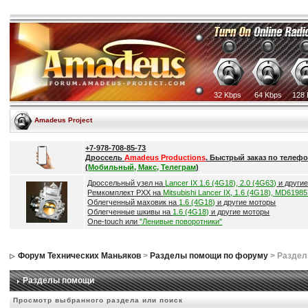
32 Kbps
64 Kbps
128 
Amadeus Project
+7-978-708-85-73
Дроссель
Amadeus Productions
. Быстрый заказ по телефо
(
Мобильный, Макс, Телеграм
)
Дроссельный узел на
Lancer IX 1.6 (4G18), 2.0 (4G63)
и други
Ремкомплект РХХ на
Mitsubishi Lancer IX, 1.6 (4G18), MD6198
Облегченный маховик на
1.6 (4G18)
и другие моторы
Облегченные шкивы на
1.6 (4G18)
и другие моторы
One-touch или
"Ленивые поворотники"
Форум Технических Маньяков
>
Разделы помощи по форуму
> Разде
Разделы помощи
Просмотр выбранного раздела или поиск