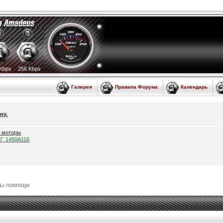
Kbps
256 Kbps
Галерея
Правила Форума
Календарь
ну.
е моторы
57, 1450A116
лы помощи