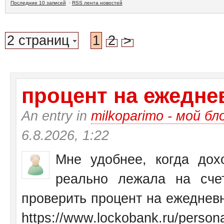
Последние 10 записей
·
RSS лента новостей
2 страниц
1
2
>
процент на ежеднев
An entry in
milkoparimo - мой бл
6.8.2026, 1:22
Мне удобнее, когда дох
реально лежала на сче
проверить процент на ежедневн
https://www.lockobank.ru/personal