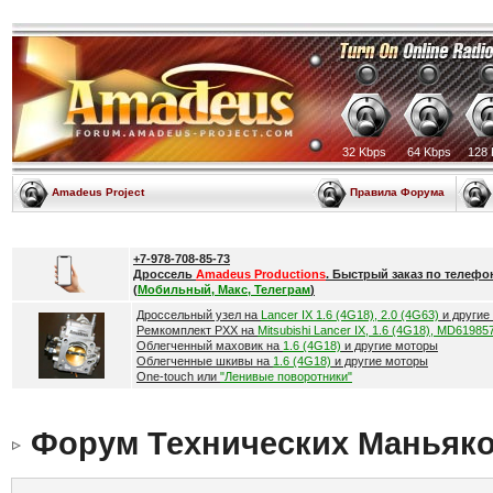
32 Kbps
64 Kbps
128 
Amadeus Project
Правила Форума
+7-978-708-85-73
Дроссель
Amadeus Productions
. Быстрый заказ по телефо
(
Мобильный, Макс, Телеграм
)
Дроссельный узел на
Lancer IX 1.6 (4G18), 2.0 (4G63)
и другие
Ремкомплект РХХ на
Mitsubishi Lancer IX, 1.6 (4G18), MD61985
Облегченный маховик на
1.6 (4G18)
и другие моторы
Облегченные шкивы на
1.6 (4G18)
и другие моторы
One-touch или
"Ленивые поворотники"
Форум Технических Маньяк