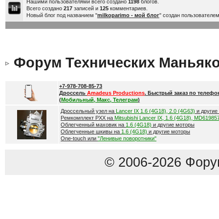
Нашими пользователями всего создано
1198
блогов.
Всего создано
217
записей и
125
комментариев.
Новый блог под названием "
milkoparimo - мой блог
" создан пользователе
Форум Технических Маньяк
+7-978-708-85-73
Дроссель
Amadeus Productions
. Быстрый заказ по телефо
(
Мобильный, Макс, Телеграм
)
Дроссельный узел на
Lancer IX 1.6 (4G18), 2.0 (4G63)
и другие
Ремкомплект РХХ на
Mitsubishi Lancer IX, 1.6 (4G18), MD61985
Облегченный маховик на
1.6 (4G18)
и другие моторы
Облегченные шкивы на
1.6 (4G18)
и другие моторы
One-touch или
"Ленивые поворотники"
© 2006-2026 Фору