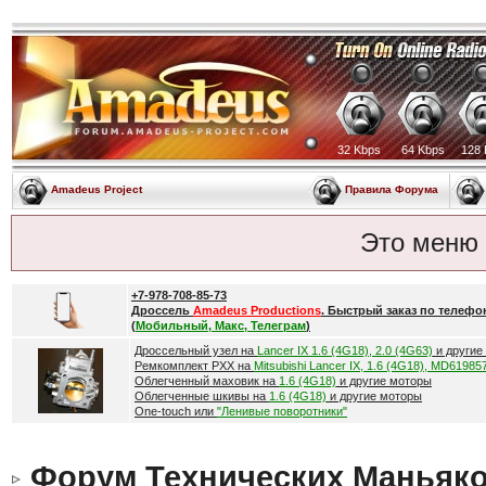
32 Kbps
64 Kbps
128 
Amadeus Project
Правила Форума
Это меню
+7-978-708-85-73
Дроссель
Amadeus Productions
. Быстрый заказ по телефо
(
Мобильный, Макс, Телеграм
)
Дроссельный узел на
Lancer IX 1.6 (4G18), 2.0 (4G63)
и другие
Ремкомплект РХХ на
Mitsubishi Lancer IX, 1.6 (4G18), MD61985
Облегченный маховик на
1.6 (4G18)
и другие моторы
Облегченные шкивы на
1.6 (4G18)
и другие моторы
One-touch или
"Ленивые поворотники"
Форум Технических Маньяк