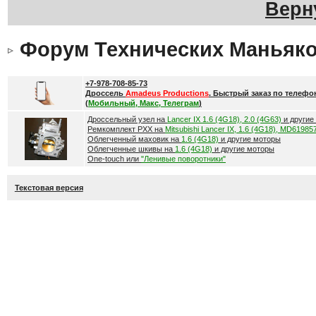
Верн
Форум Технических Маньяк
+7-978-708-85-73
Дроссель
Amadeus Productions
. Быстрый заказ по телефо
(
Мобильный, Макс, Телеграм
)
Дроссельный узел на
Lancer IX 1.6 (4G18), 2.0 (4G63)
и другие
Ремкомплект РХХ на
Mitsubishi Lancer IX, 1.6 (4G18), MD61985
Облегченный маховик на
1.6 (4G18)
и другие моторы
Облегченные шкивы на
1.6 (4G18)
и другие моторы
One-touch или
"Ленивые поворотники"
Текстовая версия