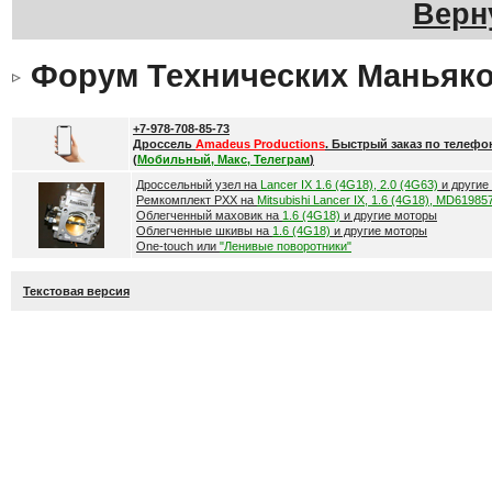
Верн
Форум Технических Маньяк
+7-978-708-85-73
Дроссель
Amadeus Productions
. Быстрый заказ по телефо
(
Мобильный, Макс, Телеграм
)
Дроссельный узел на
Lancer IX 1.6 (4G18), 2.0 (4G63)
и другие
Ремкомплект РХХ на
Mitsubishi Lancer IX, 1.6 (4G18), MD61985
Облегченный маховик на
1.6 (4G18)
и другие моторы
Облегченные шкивы на
1.6 (4G18)
и другие моторы
One-touch или
"Ленивые поворотники"
Текстовая версия