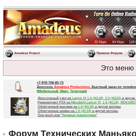
32 Kbps
64 Kbps
128 
Amadeus Project
Правила Форума
Это меню
+7-978-708-85-73
Дроссель
Amadeus Productions
. Быстрый заказ по телефо
(
Мобильный, Макс, Телеграм
)
Дроссельный узел на
Lancer IX 1.6 (4G18), 2.0 (4G63)
и другие
Ремкомплект РХХ на
Mitsubishi Lancer IX, 1.6 (4G18), MD61985
Облегченный маховик на
1.6 (4G18)
и другие моторы
Облегченные шкивы на
1.6 (4G18)
и другие моторы
One-touch или
"Ленивые поворотники"
Форум Технических Маньяк