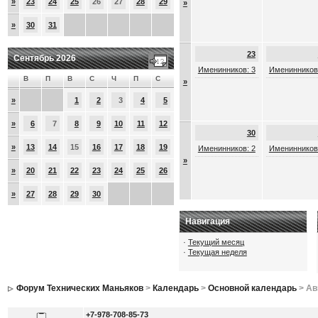
»
23
24
25
26
27
28
29
»
»
30
31
23
Сентябрь 2026
Именинников: 3
Именинников
В
П
В
С
Ч
П
С
»
»
1
2
3
4
5
»
6
7
8
9
10
11
12
30
»
13
14
15
16
17
18
19
Именинников: 2
Именинников
»
»
20
21
22
23
24
25
26
»
27
28
29
30
Навигация
·
Текущий месяц
·
Текущая неделя
Форум Технических Маньяков
>
Календарь
>
Основной календарь
> Ав
+7-978-708-85-73