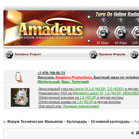
32 Kbps
64 Kbps
128 
Amadeus Project
Правила Форума
+7-978-708-85-73
Дроссель
Amadeus Productions
. Быстрый заказ по телефо
(
Мобильный, Макс, Телеграм
)
Дроссельный узел на
Lancer IX 1.6 (4G18), 2.0 (4G63)
и другие
Ремкомплект РХХ на
Mitsubishi Lancer IX, 1.6 (4G18), MD61985
Облегченный маховик на
1.6 (4G18)
и другие моторы
Облегченные шкивы на
1.6 (4G18)
и другие моторы
One-touch или
"Ленивые поворотники"
Форум Технических Маньяков
>
Календарь
>
Основной календарь
> Ав
«
А