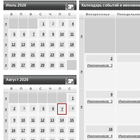
Июль 2026
Календарь событий и именинн
В
П
В
С
Ч
П
С
Воскресенье
Понедельни
»
1
2
3
4
»
5
6
7
8
9
10
11
»
»
12
13
14
15
16
17
18
»
19
20
21
22
23
24
25
2
»
26
27
28
29
30
31
Именинников: 3
»
Август 2026
В
П
В
С
Ч
П
С
9
»
1
Именинников: 3
Именинников
»
2
3
4
5
6
8
»
7
»
9
10
11
12
13
14
15
16
»
16
17
18
19
20
21
22
Именинников: 4
Именинников