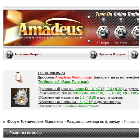
32 Kbps
64 Kbps
128 
Amadeus Project
Правила Форума
+7-978-708-85-73
Дроссель
Amadeus Productions
. Быстрый заказ по телефо
(
Мобильный, Макс, Телеграм
)
Дроссельный узел на
Lancer IX 1.6 (4G18), 2.0 (4G63)
и другие
Ремкомплект РХХ на
Mitsubishi Lancer IX, 1.6 (4G18), MD61985
Облегченный маховик на
1.6 (4G18)
и другие моторы
Облегченные шкивы на
1.6 (4G18)
и другие моторы
One-touch или
"Ленивые поворотники"
Форум Технических Маньяков
>
Разделы помощи по форуму
> Раздел
Разделы помощи