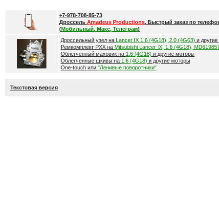
+7-978-708-85-73
Дроссель
Amadeus Productions
. Быстрый заказ по телефо
(
Мобильный, Макс, Телеграм
)
Дроссельный узел на
Lancer IX 1.6 (4G18), 2.0 (4G63)
и другие
Ремкомплект РХХ на
Mitsubishi Lancer IX, 1.6 (4G18), MD61985
Облегченный маховик на
1.6 (4G18)
и другие моторы
Облегченные шкивы на
1.6 (4G18)
и другие моторы
One-touch или
"Ленивые поворотники"
Текстовая версия