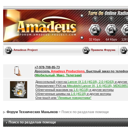
32 Kbps
64 Kbps
128 
Amadeus Project
Правила Форума
+7-978-708-85-73
Дроссель
Amadeus Productions
. Быстрый заказ по телефо
(
Мобильный, Макс, Телеграм
)
Дроссельный узел на
Lancer IX 1.6 (4G18), 2.0 (4G63)
и другие
Ремкомплект РХХ на
Mitsubishi Lancer IX, 1.6 (4G18), MD61985
Облегченный маховик на
1.6 (4G18)
и другие моторы
Облегченные шкивы на
1.6 (4G18)
и другие моторы
One-touch или
"Ленивые поворотники"
Форум Технических Маньяков
> Поиск по разделам помощи
Поиск по разделам помощи