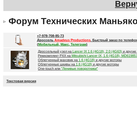
Верн
Форум Технических Маньяк
+7-978-708-85-73
Дроссель
Amadeus Productions
. Быстрый заказ по телефо
(
Мобильный, Макс, Телеграм
)
Дроссельный узел на
Lancer IX 1.6 (4G18), 2.0 (4G63)
и другие
Ремкомплект РХХ на
Mitsubishi Lancer IX, 1.6 (4G18), MD61985
Облегченный маховик на
1.6 (4G18)
и другие моторы
Облегченные шкивы на
1.6 (4G18)
и другие моторы
One-touch или
"Ленивые поворотники"
Текстовая версия