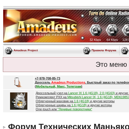
32 Kbps
64 Kbps
128 
Amadeus Project
Правила Форума
Это меню
+7-978-708-85-73
Дроссель
Amadeus Productions
. Быстрый заказ по телефо
(
Мобильный, Макс, Телеграм
)
Дроссельный узел на
Lancer IX 1.6 (4G18), 2.0 (4G63)
и другие
Ремкомплект РХХ на
Mitsubishi Lancer IX, 1.6 (4G18), MD61985
Облегченный маховик на
1.6 (4G18)
и другие моторы
Облегченные шкивы на
1.6 (4G18)
и другие моторы
One-touch или
"Ленивые поворотники"
Форум Технических Маньяк