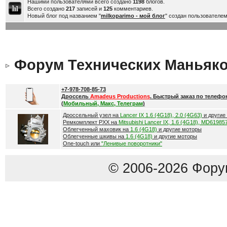
Нашими пользователями всего создано
1198
блогов.
Всего создано
217
записей и
125
комментариев.
Новый блог под названием "
milkoparimo - мой блог
" создан пользователе
Форум Технических Маньяк
+7-978-708-85-73
Дроссель
Amadeus Productions
. Быстрый заказ по телефо
(
Мобильный, Макс, Телеграм
)
Дроссельный узел на
Lancer IX 1.6 (4G18), 2.0 (4G63)
и другие
Ремкомплект РХХ на
Mitsubishi Lancer IX, 1.6 (4G18), MD61985
Облегченный маховик на
1.6 (4G18)
и другие моторы
Облегченные шкивы на
1.6 (4G18)
и другие моторы
One-touch или
"Ленивые поворотники"
© 2006-2026 Фору