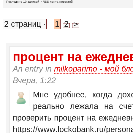
Последние 10 записей
·
RSS лента новостей
2 страниц
1
2
>
процент на ежеднев
An entry in
milkoparimo - мой бл
Вчера, 1:22
Мне удобнее, когда дох
реально лежала на сче
проверить процент на ежедневн
https://www.lockobank.ru/personal