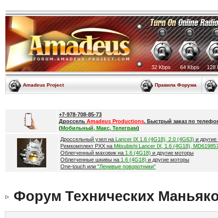
32 Kbps
64 Kbps
128 
Amadeus Project
Правила Форума
+7-978-708-85-73
Дроссель
Amadeus Productions
. Быстрый заказ по телефо
(
Мобильный, Макс, Телеграм
)
Дроссельный узел на
Lancer IX 1.6 (4G18), 2.0 (4G63)
и другие
Ремкомплект РХХ на
Mitsubishi Lancer IX, 1.6 (4G18), MD61985
Облегченный маховик на
1.6 (4G18)
и другие моторы
Облегченные шкивы на
1.6 (4G18)
и другие моторы
One-touch или
"Ленивые поворотники"
Форум Технических Маньяк