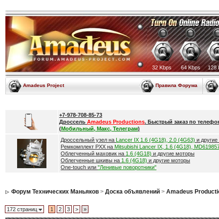
32 Kbps
64 Kbps
128 
Amadeus Project
Правила Форума
+7-978-708-85-73
Дроссель
Amadeus Productions
. Быстрый заказ по телефо
(
Мобильный, Макс, Телеграм
)
Дроссельный узел на
Lancer IX 1.6 (4G18), 2.0 (4G63)
и другие
Ремкомплект РХХ на
Mitsubishi Lancer IX, 1.6 (4G18), MD61985
Облегченный маховик на
1.6 (4G18)
и другие моторы
Облегченные шкивы на
1.6 (4G18)
и другие моторы
One-touch или
"Ленивые поворотники"
Форум Технических Маньяков
>
Доска объявлений
>
Amadeus Producti
172 страниц
1
2
3
>
»