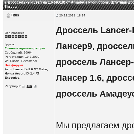
Дроссельный узел на 1.6 (4G18) от Amadeus Productions
, Штатный др
Титуса
Titus
20.12.2011, 18:14
Дроссель Lancer-I
Don Amadeus
Лансер9, дроссель
Группа:
Главные администраторы
Сообщений: 29964
Регистрация: 19.2.2009
дроссель Лансер-1
Из: Russia, Sevastopol
Вне форума
Авто:
Lancer IX-1.6 MT Turbo,
Honda Accord IX-2.4 AT
Лансер 1.6, дросс
Executive.
Репутация:
466
дроссель Амадеус
Мы предлагаем дро