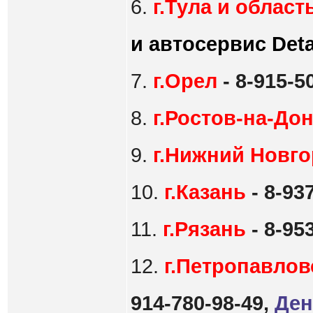
6.
г.Тула и област
и автосервис Deta
7.
г.Орел
- 8-915-5
8.
г.Ростов-на-До
9.
г.Нижний Новг
10.
г.Казань
- 8-93
11.
г.Рязань
- 8-95
12.
г.Петропавлов
914-780-98-49,
Ден