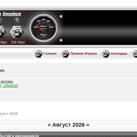
Kbps
256 Kbps
Галерея
Правила Форума
Календарь
ну.
е моторы
57, 1450A116
густ 2026
«
Август 2026
»
бытий и именинников