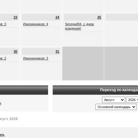
23
24
25
в: 3
Именинников: 4
Serega484, с днем
рождения!
30
31
в: 2
Именинников: 3
Переход по календ
ц
я
густ 2026
ну.