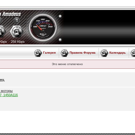
Kbps
256 Kbps
Галерея
Правила Форума
Календарь
Это меню отключено
ну.
е моторы
57, 1450A116