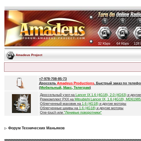
32 Kbps
64 Kbps
128 
Amadeus Project
+7-978-708-85-73
Дроссель
Amadeus Productions
. Быстрый заказ по телефо
(
Мобильный, Макс, Телеграм
)
Дроссельный узел на
Lancer IX 1.6 (4G18), 2.0 (4G63)
и други
Ремкомплект РХХ на
Mitsubishi Lancer IX, 1.6 (4G18), MD6198
Облегченный маховик на
1.6 (4G18)
и другие моторы
Облегченные шкивы на
1.6 (4G18)
и другие моторы
One-touch или
"Ленивые поворотники"
Форум Технических Маньяков