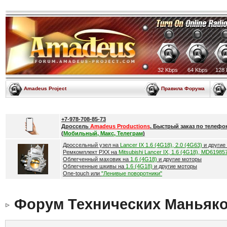
32 Kbps
64 Kbps
128 
Amadeus Project
Правила Форума
+7-978-708-85-73
Дроссель
Amadeus Productions
. Быстрый заказ по телефо
(
Мобильный, Макс, Телеграм
)
Дроссельный узел на
Lancer IX 1.6 (4G18), 2.0 (4G63)
и другие
Ремкомплект РХХ на
Mitsubishi Lancer IX, 1.6 (4G18), MD61985
Облегченный маховик на
1.6 (4G18)
и другие моторы
Облегченные шкивы на
1.6 (4G18)
и другие моторы
One-touch или
"Ленивые поворотники"
Форум Технических Маньяк