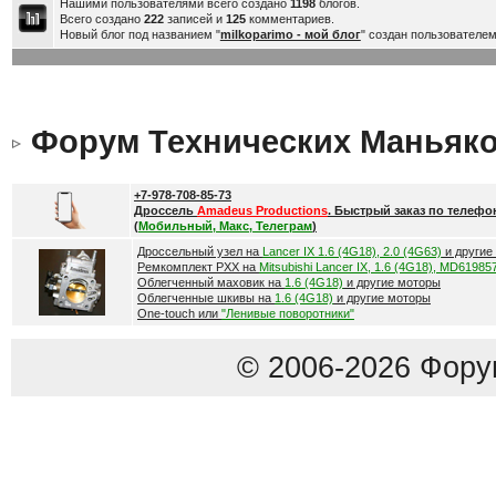
Нашими пользователями всего создано
1198
блогов.
Всего создано
222
записей и
125
комментариев.
Новый блог под названием "
milkoparimo - мой блог
" создан пользователе
Форум Технических Маньяк
+7-978-708-85-73
Дроссель
Amadeus Productions
. Быстрый заказ по телефо
(
Мобильный, Макс, Телеграм
)
Дроссельный узел на
Lancer IX 1.6 (4G18), 2.0 (4G63)
и другие
Ремкомплект РХХ на
Mitsubishi Lancer IX, 1.6 (4G18), MD61985
Облегченный маховик на
1.6 (4G18)
и другие моторы
Облегченные шкивы на
1.6 (4G18)
и другие моторы
One-touch или
"Ленивые поворотники"
© 2006-2026 Фору