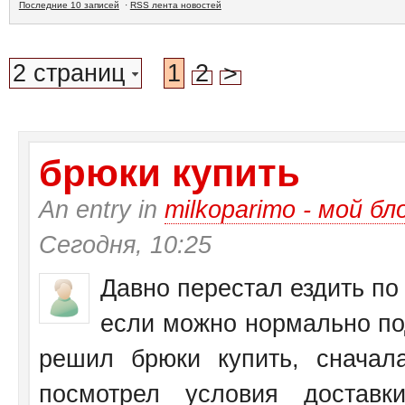
Последние 10 записей
·
RSS лента новостей
2 страниц
1
2
>
брюки купить
An entry in
milkoparimo - мой бл
Сегодня, 10:25
Давно перестал ездить по
если можно нормально по
решил брюки купить, сначал
посмотрел условия достав