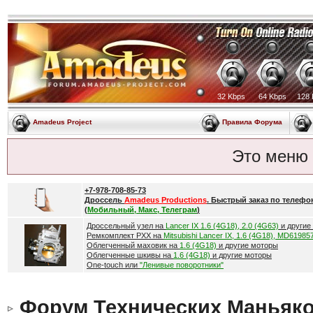
32 Kbps
64 Kbps
128 
Amadeus Project
Правила Форума
Это меню
+7-978-708-85-73
Дроссель
Amadeus Productions
. Быстрый заказ по телефо
(
Мобильный, Макс, Телеграм
)
Дроссельный узел на
Lancer IX 1.6 (4G18), 2.0 (4G63)
и другие
Ремкомплект РХХ на
Mitsubishi Lancer IX, 1.6 (4G18), MD61985
Облегченный маховик на
1.6 (4G18)
и другие моторы
Облегченные шкивы на
1.6 (4G18)
и другие моторы
One-touch или
"Ленивые поворотники"
Форум Технических Маньяк