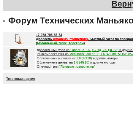
Верн
Форум Технических Маньяк
+7-978-708-85-73
Дроссель
Amadeus Productions
. Быстрый заказ по телефо
(
Мобильный, Макс, Телеграм
)
Дроссельный узел на
Lancer IX 1.6 (4G18), 2.0 (4G63)
и другие
Ремкомплект РХХ на
Mitsubishi Lancer IX, 1.6 (4G18), MD61985
Облегченный маховик на
1.6 (4G18)
и другие моторы
Облегченные шкивы на
1.6 (4G18)
и другие моторы
One-touch или
"Ленивые поворотники"
Текстовая версия